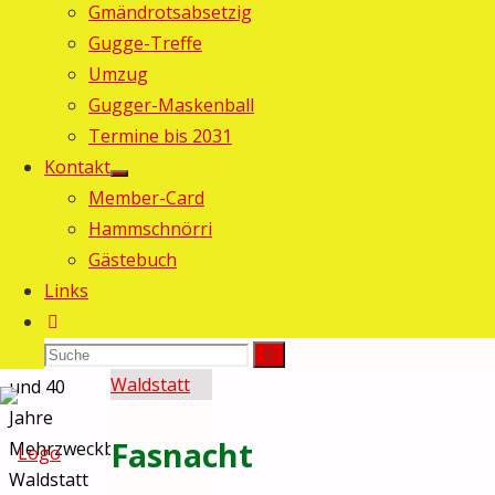
Gmändrotsabsetzig
Gugge-Treffe
Umzug
Gugger-Maskenball
Termine bis 2031
Kontakt
Member-Card
Hammschnörri
Start
Gästebuch
©2025 Guggemusig Bläächi-
Links
Lömpe, Schönengrund
Allgemein
Suche
Zurück
Fasnacht
Suchen
nach
in Gossau
Suche
nach:
oben
und 40
Jahre
Fasnacht
Mehrzweckblaari
Waldstatt