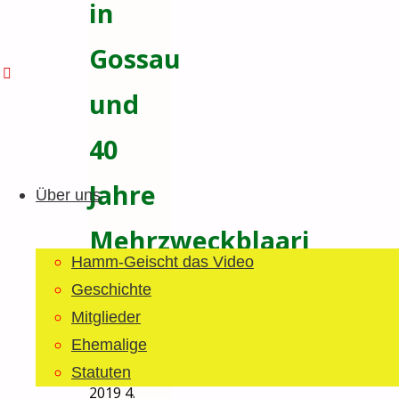
in
Guggemusig
Gossau
Bläächi-
Lömpe
und
Schönegrond
40
Zum
Inhalt
Jahre
Über uns
springen
Mehrzweckblaari
Hamm-Geischt das Video
Waldstatt
Geschichte
Mitglieder
Haribo
Ehemalige
4. Februar
Statuten
2019
4.