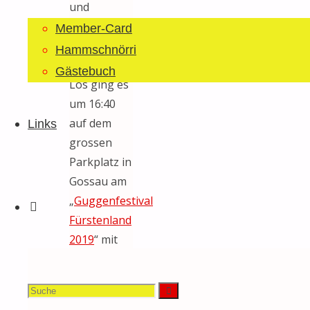
und
Waldstatt
Member-Card
in Beschlag
Hammschnörri
nehmen.
Gästebuch
Los ging es
um 16:40
auf dem
Links
grossen
Parkplatz in
Gossau am
„
Guggenfestival
Suche
Fürstenland
2019
“ mit
einem 10
minütigen
Suchen
Suche
Konzert