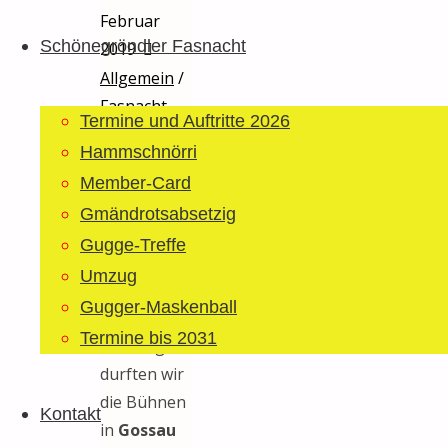
Februar
Schönegröndler Fasnacht
2019
Allgemein
/
Fasnacht
Termine und Auftritte 2026
2019
/
Hammschnörri
Termine
Member-Card
Schon ist
Gmändrotsabsetzig
das zweite
Gugge-Treffe
Fasnachtswochende
Umzug
Geschichte.
Gugger-Maskenball
Am
Termine bis 2031
Samstag
durften wir
die Bühnen
Kontakt
in
Gossau