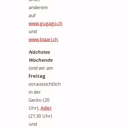
anderem
auf
www.gugago.ch
und
www.blaari.ch
.
Nächstes
Wochende
sind wir am
Freitag
voraussichtlich
in der
Gecko (20
Uhr),
Adler
(21:30 Uhr)
und