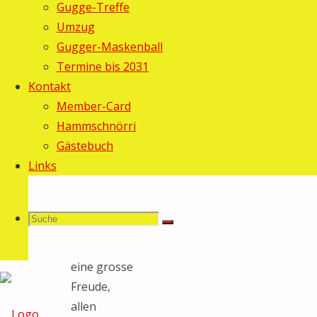
Gugge-Treffe
Das längst
Umzug
überfällige
Gugger-Maskenball
Helferessen
Termine bis 2031
fand am
Kontakt
vergangenen
Member-Card
Samstagabend
Hammschnörri
(5. Mai
Gästebuch
2007) im
Links
Autospritzwerk
Willi
Carpanese
Suche
Suchen
statt.
Suche
Es war uns
eine grosse
Freude,
nach:
allen