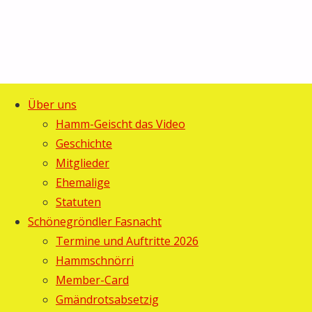
Über uns
Start
Allgemein
©2025 Guggemusig Bläächi-
Hamm-Geischt das Video
Helferessen
Helferessen
Lömpe, Schönengrund
Geschichte
Zurück
Mitglieder
nach
Gebi
6. Mai
Ehemalige
oben
2007
6. Mai
Statuten
2007
Schönegröndler Fasnacht
Allgemein
Termine und Auftritte 2026
Hammschnörri
Member-Card
Gmändrotsabsetzig
Endlich!