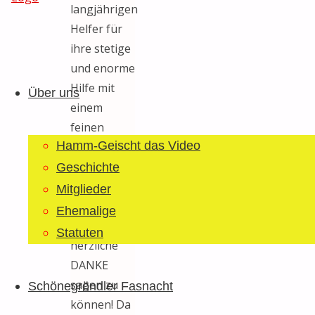
langjährigen
Helfer für
ihre stetige
Guggemusig
Zum
und enorme
Bläächi-
Inhalt
Hilfe mit
Lömpe
Über uns
springen
einem
Schönegrond
feinen
Hamm-Geischt das Video
Nachtessen
aus Ivo’s
Geschichte
rauchendem
Mitglieder
Loki-Grill
Ehemalige
ganz
Statuten
herzliche
DANKE
sagen zu
Schönegröndler Fasnacht
können! Da