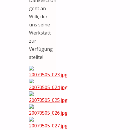
Dankeschön
geht an
Willi, der
uns seine
Werkstatt
zur
Verfügung
stellte!