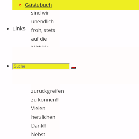
ausreicht,
Gästebuch
sind wir
unendlich
Links
froh, stets
auf die
Mithilfe
einer derart
grossen
Suchen
Suche
Suche
Zahl von
Freunden
zurückgreifen
zu können!!!
nach:
Vielen
herzlichen
Dank!!!
Nebst