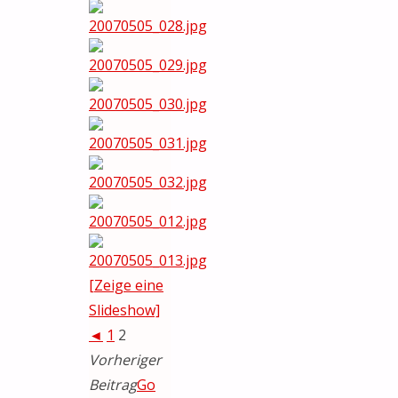
[Zeige eine
Slideshow]
◄
1
2
Vorheriger
Beitrag
Go