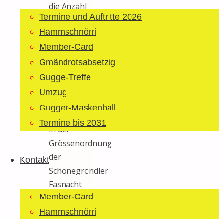
die Anzahl
Termine und Auftritte 2026
Bläächi-
Hammschnörri
Lömpe (und
insbesondere
Member-Card
auch
Gmändrotsabsetzig
unsere
Gugge-Treffe
Putzerfahrungen)
Umzug
für
Gugger-Maskenball
Veranstaltungen
Termine bis 2031
in der
Grössenordnung
der
Kontakt
Schönegröndler
Fasnacht
Member-Card
bei weitem
nicht
Hammschnörri