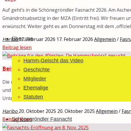
2026"
Auf geht’s in die Schönegröndler Fasnacht 2026. Am Asche
Gmändrotsabsetzig in der MZA (Eintritt frei). Wir freuen 
Guggemusig
Zum
erwünscht. Weiter geht es am Donnerstag mit dem ‚offiziel
Bläächi-
Inhalt
Lömpe
Über uns
Haribo
17. Februar 2026
17. Februar 2026
Allgemein
/
Fasn
springen
Schönegrond
"Start
Beitrag lesen
zur
Hamm-Geischt das Video
Schönegröndler
Beiträge für den 40igsten ‚De Hammschnörri‘ ge
Geschichte
Fasnacht
Mitglieder
am
Die nächste Ausgabe vom Februar 2026 der blauen Fasnacht
Aschermittwoch"
Ehemalige
und gleichzeitig der Redaktion für die unzähligen Arbeitss
Statuten
Unterstützung der zahlreichen und treuen Inserenten des
Haribo
20. Oktober 2025
20. Oktober 2025
Allgemein
/
Fas
"Beiträge
Schönegröndler Fasnacht
Beitrag lesen
für