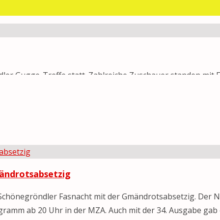
25
/
Termine
ler Gugge-Treffe statt. Zahlreiche Zuschauer standen mit 
zu begrüssen. Nachdem jede Gugge auf der Schneebühne ei
rk zu bestauen. Im …
25
/
Termine
mändrotsabsetzig
e Schönegröndler Fasnacht mit der Gmändrotsabsetzig. Der 
ogramm ab 20 Uhr in der MZA. Auch mit der 34. Ausgabe gab 