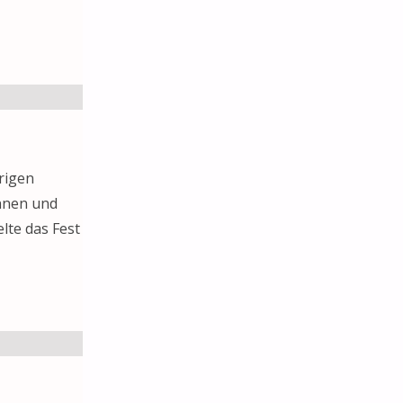
rigen
nnen und
lte das Fest