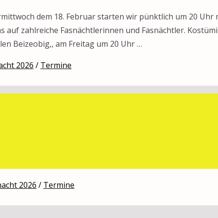
rmittwoch dem 18. Februar starten wir pünktlich um 20 Uhr 
uns auf zahlreiche Fasnächtlerinnen und Fasnächtler. Kostüm
len Beizeobig‚, am Freitag um 20 Uhr …
acht 2026
/
Termine
sucht
szeitung ‚De Hammschnörri‚ wird die 40igste sein! Ein Gru
tunden und die Liebe die in das Blatt gesteckt wird zu danke
 ‚Hammschnörri‘ wäre es …
nacht 2026
/
Termine