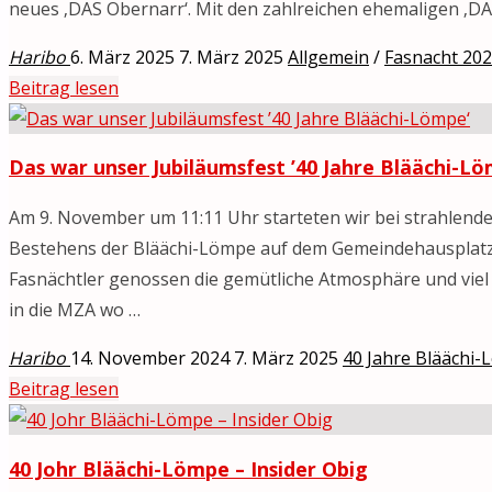
neues ‚DAS Obernarr‘. Mit den zahlreichen ehemaligen ‚DA
Haribo
6. März 2025
7. März 2025
Allgemein
/
Fasnacht 20
"Start
Beitrag lesen
in
die
Das war unser Jubiläumsfest ’40 Jahre Bläächi-Lö
Schönegröndler
Fasnacht
Am 9. November um 11:11 Uhr starteten wir bei strahlende
mit
Bestehens der Bläächi-Lömpe auf dem Gemeindehausplatz
der
Fasnächtler genossen die gemütliche Atmosphäre und viel
Gmändrotsabsetzig"
in die MZA wo …
Haribo
14. November 2024
7. März 2025
40 Jahre Bläächi
"Das
Beitrag lesen
war
unser
40 Johr Bläächi-Lömpe – Insider Obig
Jubiläumsfest