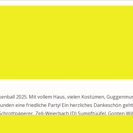
öffnung vor der MZA Schönengrund. Pünktlich um 11:11 Uhr
n. Wir freuen uns auf zahlreiche Zuhörer und laden euch a
nacht 2026
/
Termine
kenball 2025. Mit vollem Haus, vielen Kostümen, Guggenmu
unden eine friedliche Party! Ein herzliches Dankeschön geht
chrottpäperer, Zell-Weierbach (D) Sumpftüüfel, Gonten Wi