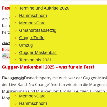
den
Fasnachts-Eröffnung am 8. Nov. 2025
Termine und Auftritte 2026
40igsten
Hammschnörri
‚De
Am Samstag dem 8. November feiern wir die Fasnachts-Er
Member-Card
Hammschnörri‘
fasnächtliche Klänge mit unseren Instrumenten zum Beste
gesucht"
Gmändrotsabsetzig
herzlich zum Apéro ein. Auf eine fröhliche Fasnacht!
Gugge-Treffe
Haribo
20. Oktober 2025
20. Oktober 2025
Allgemein
/
Fas
Umzug
"Fasnachts-
Beitrag lesen
Gugger-Maskenball
Eröffnung
Termine bis 2031
am
Gugger-Maskenball 2025 – was für ein Fest!
8.
Nov.
Eine grosse Fasnachtsparty mit euch war der Gugger-Mas
Kontakt
2025"
der Live-Band ‚No Change‘ feierten wir bis in die Morgenst
Musikerinnen und Musiker von: Bröggli Gugger, Urnäsch S
Member-Card
Mogelsberg …
Hammschnörri