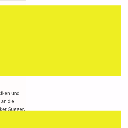
 geben wir
nschliessend
siken und
 an die
lket Gugger,