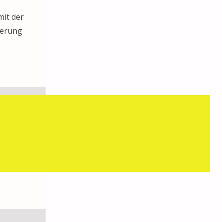
mit der
ierung
nd zu feiern
n! Ohne die