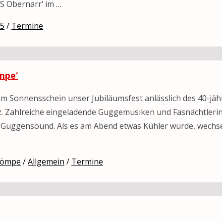
S Obernarr‘ im …
25
/
Termine
mpe‘
m Sonnensschein unser Jubiläumsfest anlässlich des 40-jäh
. Zahlreiche eingeladende Guggemusiken und Fasnächtleri
 Guggensound. Als es am Abend etwas Kühler wurde, wechse
-Lömpe
/
Allgemein
/
Termine