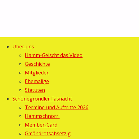
Über uns
Start
Beiträge von Haribo
Hamm-Geischt das Video
Geschichte
Autor:
Haribo
Mitglieder
Ehemalige
Statuten
Schönegröndler Fasnacht
Termine und Auftritte 2026
Gugger-Maskenball 2026, DIE PARTY
Hammschnörri
Member-Card
Was für eine Fasnachts-Party durften wir in Schönengrun
Gmändrotsabsetzig
Party Band ‚Mölltal Sound‚ und den Guggenmusiken Bloosa