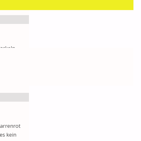
Fackeln
n Stück
Narrenrot
es kein