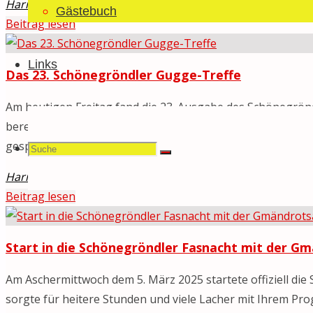
Haribo
9. März 2025
9. März 2025
Allgemein
/
Fasnacht 20
Gästebuch
"Gugger-
Beitrag lesen
Maskenball
2025
Links
Das 23. Schönegröndler Gugge-Treffe
–
was
Am heutigen Freitag fand die 23. Ausgabe des Schönegrönd
für
bereit um die sieben Gast-Guggen auf dem Weg zur MZA 
ein
gespielt hat, gab es kurz vor 21 Uhr das obligate Feuerwe
Suchen
Suche
Suche
Fest!"
Haribo
8. März 2025
8. März 2025
Allgemein
/
Fasnacht 20
"Das
Beitrag lesen
23.
nach:
Schönegröndler
Start in die Schönegröndler Fasnacht mit der G
Gugge-
Treffe"
Am Aschermittwoch dem 5. März 2025 startete offiziell di
sorgte für heitere Stunden und viele Lacher mit Ihrem Pr