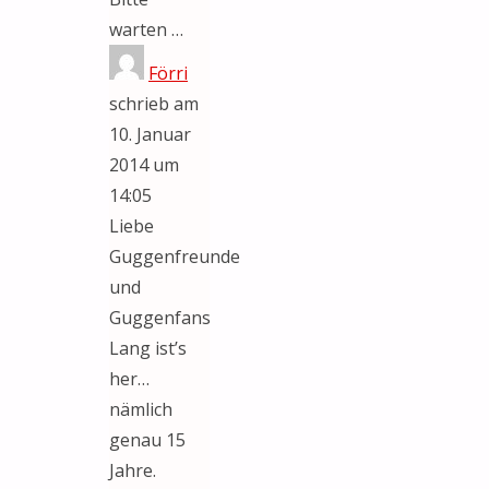
warten …
Förri
schrieb am
10. Januar
2014
um
14:05
Liebe
Guggenfreunde
und
Guggenfans
Lang ist’s
her…
nämlich
genau 15
Jahre.