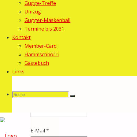
Gugge-Treffe
für
Umzug
das
Gugger-Maskenball
Termine bis 2031
Gästebuch
Kontakt
Member-Card
schreiben
Hammschnörri
Gästebuch
Links
Dieses
x
Formular
Name
*
ausblenden
Suche
Suchen
Suche
Stadt
nach:
E-Mail
*