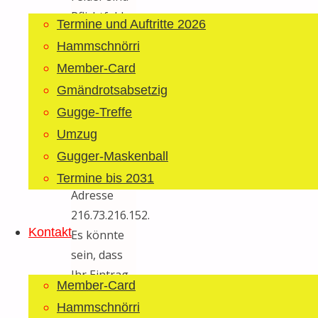
Pflichtfelder.
Termine und Auftritte 2026
Ihre E-Mail-
Hammschnörri
Adresse
Member-Card
wird nicht
Gmändrotsabsetzig
veröffentlicht.
Gugge-Treffe
Aus
Umzug
Sicherheitsgründen
speichern
Gugger-Maskenball
wir die IP-
Termine bis 2031
Adresse
216.73.216.152.
Kontakt
Es könnte
sein, dass
Ihr Eintrag
Member-Card
im
Hammschnörri
Gästebuch