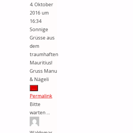
4. Oktober
2016
um
16:34
Sonnige
Grüsse aus
dem
traumhaften
Mauritius!
Gruss Manu
& Nägeli
Diese
...
Metabox
Permalink
ein-/ausblenden.
Bitte
warten …
Waldemar