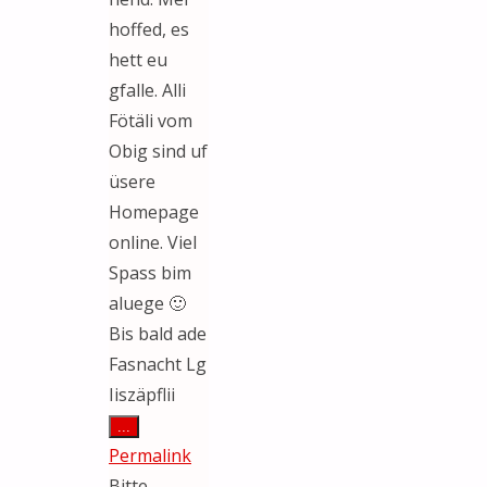
hoffed, es
hett eu
gfalle. Alli
Fötäli vom
Obig sind uf
üsere
Homepage
online. Viel
Spass bim
aluege 🙂
Bis bald ade
Fasnacht Lg
Iiszäpflii
Diese
...
Metabox
Permalink
ein-/ausblenden.
Bitte