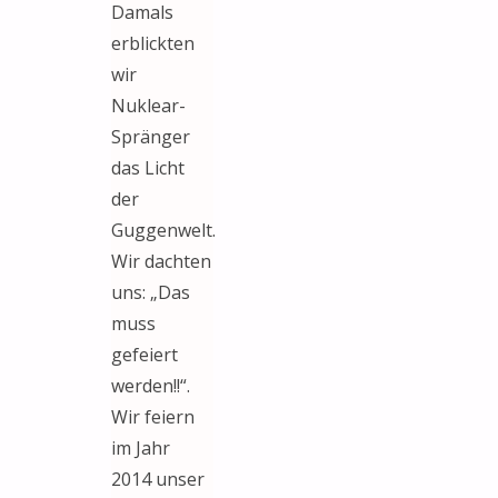
Damals
erblickten
wir
Nuklear-
Spränger
das Licht
der
Guggenwelt.
Wir dachten
uns: „Das
muss
gefeiert
werden!!“.
Wir feiern
im Jahr
2014 unser