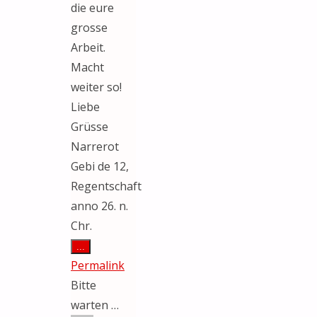
die eure
grosse
Arbeit.
Macht
weiter so!
Liebe
Grüsse
Narrerot
Gebi de 12,
Regentschaft
anno 26. n.
Chr.
Diese
...
Metabox
Permalink
ein-/ausblenden.
Bitte
warten …