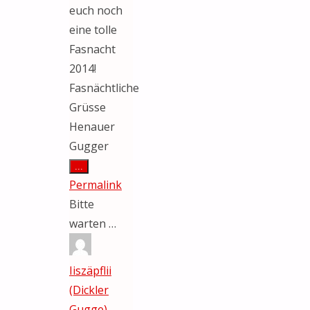
euch noch
eine tolle
Fasnacht
2014!
Fasnächtliche
Grüsse
Henauer
Gugger
Diese
...
Metabox
Permalink
ein-/ausblenden.
Bitte
warten …
Iiszäpflii
(Dickler
Gugge)