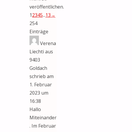
veröffentlichen.
Navigation
1
2
3
4
5
...
13
→
der
254
Gästebuchliste
Einträge
Verena
Liechti
aus
9403
Goldach
schrieb am
1. Februar
2023
um
16:38
Hallo
Miteinander
. Im Februar