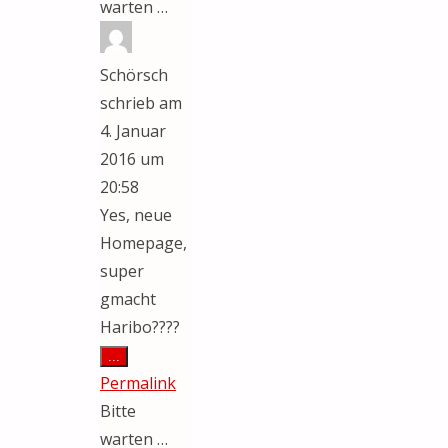
warten …
Schörsch
schrieb am
4. Januar
2016
um
20:58
Yes, neue
Homepage,
super
gmacht
Haribo????
Diese
...
Metabox
Permalink
ein-/ausblenden.
Bitte
warten …