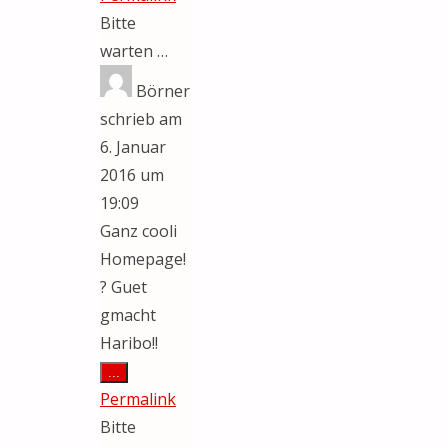
Bitte
warten …
Börner
schrieb am
6. Januar
2016
um
19:09
Ganz cooli
Homepage!
? Guet
gmacht
Haribo!!
Diese
...
Metabox
Permalink
ein-/ausblenden.
Bitte