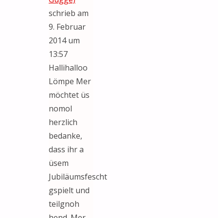
schrieb am
9. Februar
2014
um
13:57
Hallihalloo
Lömpe Mer
möchtet üs
nomol
herzlich
bedanke,
dass ihr a
üsem
Jubiläumsfescht
gspielt und
teilgnoh
hend. Mer