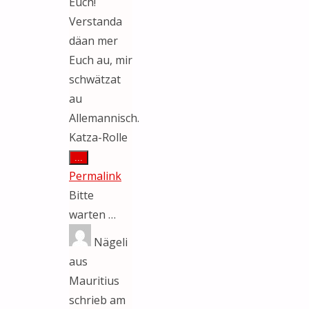
Euch!
Verstanda
däan mer
Euch au, mir
schwätzat
au
Allemannisch.
Katza-Rolle
Diese
...
Metabox
Permalink
ein-/ausblenden.
Bitte
warten …
Nägeli
aus
Mauritius
schrieb am