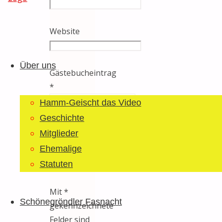
Website
Guggemusig
Zum
Bläächi-
Inhalt
Lömpe
Über uns
springen
Gästebucheintrag
Schönegrond
*
Hamm-Geischt das Video
Geschichte
Mitglieder
Ehemalige
Statuten
Mit *
Schönegröndler Fasnacht
gekennzeichnete
Felder sind