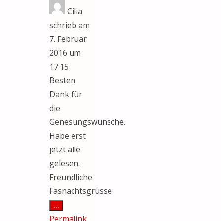
Cilia
schrieb am
7. Februar
2016
um
17:15
Besten
Dank für
die
Genesungswünsche.
Habe erst
jetzt alle
gelesen.
Freundliche
Fasnachtsgrüsse
Diese
...
Metabox
Permalink
ein-/ausblenden.