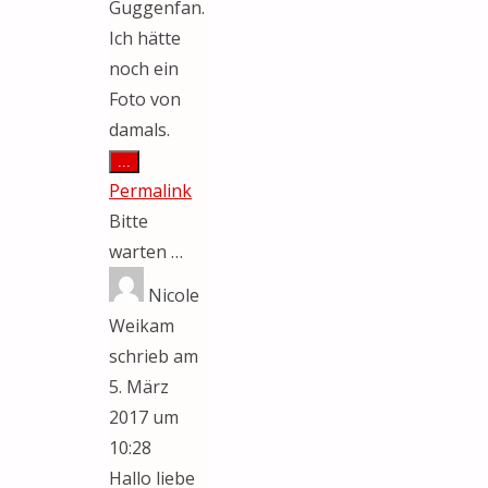
Guggenfan.
Ich hätte
noch ein
Foto von
damals.
Diese
...
Metabox
Permalink
ein-/ausblenden.
Bitte
warten …
Nicole
Weikam
schrieb am
5. März
2017
um
10:28
Hallo liebe