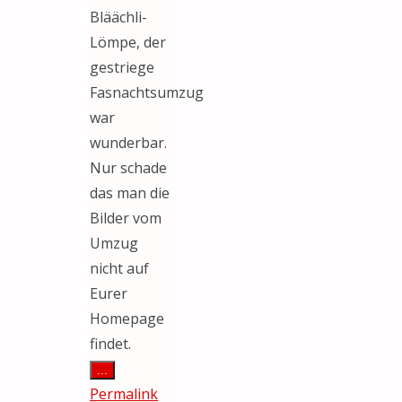
Bläächli-
Lömpe, der
gestriege
Fasnachtsumzug
war
wunderbar.
Nur schade
das man die
Bilder vom
Umzug
nicht auf
Eurer
Homepage
findet.
Diese
...
Metabox
Permalink
ein-/ausblenden.