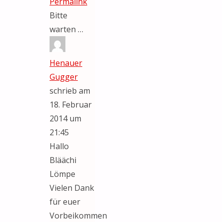
Permalink
ein-/ausblenden.
Bitte
warten …
Henauer
Gugger
schrieb am
18. Februar
2014
um
21:45
Hallo
Bläächi
Lömpe
Vielen Dank
für euer
Vorbeikommen