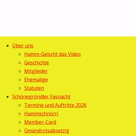
Über uns
Start
Gästebuch
©2025 Guggemusig Bläächi-
Hamm-Geischt das Video
Gästebuch
Lömpe, Schönengrund
Geschichte
Zurück
Mitglieder
nach
Ehemalige
oben
Statuten
Einen
Schönegröndler Fasnacht
Termine und Auftritte 2026
neuen
Hammschnörri
Member-Card
Eintrag
Gmändrotsabsetzig