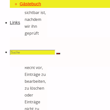
Gästebuch
erst
sichtbar ist,
nachdem
Links
wir ihn
geprüft
haben.
Wir
Suchen
Suche
behalten
Suche
uns das
Recht vor,
Einträge zu
nach:
bearbeiten,
zu löschen
oder
Einträge
nicht zu