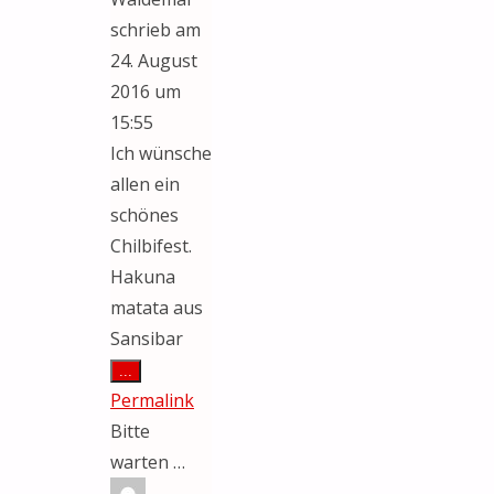
schrieb am
24. August
2016
um
15:55
Ich wünsche
allen ein
schönes
Chilbifest.
Hakuna
matata aus
Sansibar
Diese
...
Metabox
Permalink
ein-/ausblenden.
Bitte
warten …