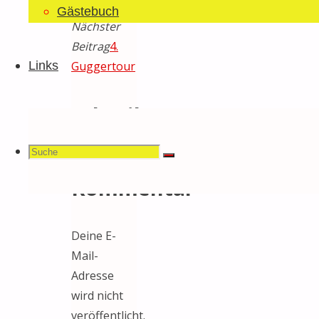
da!
Gästebuch
Nächster
Beitrag
4.
Guggertour
Links
Schreibe
einen
Suchen
Suche
Suche
Kommentar
nach:
Deine E-
Mail-
Adresse
wird nicht
veröffentlicht.