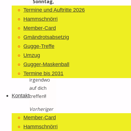
Sonntag,
8.
Termine und Auftritte 2026
Februar: Umzug
Hammschnörri
St.Peterzell
Member-Card
ab 11.30
Gmändrotsabsetzig
Uhr
Gugge-Treffe
Wir freuen
Umzug
uns, wenn
Gugger-Maskenball
wir
Termine bis 2031
irgendwo
auf dich
Kontakt
treffen!!
Vorheriger
Beitrag
Ich
Member-Card
bin wieder
Hammschnörri