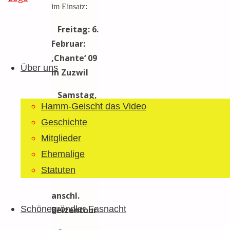
im Einsatz:
Freitag: 6.
Guggemusig
Februar:
Zum
Bläächi-
‚Chante‘ 09
Inhalt
Lömpe
Über uns
in Zuzwil
springen
Schönegrond
Samstag,
Hamm-Geischt das Video
7. Februar:
Geschichte
Umzug
Jonschwil
Mitglieder
(ca. 13.30
Ehemalige
Uhr)
Statuten
anschl.
Schönegröndler Fasnacht
Beizentour