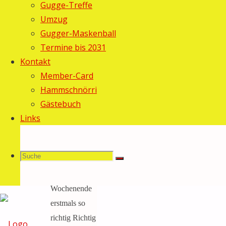
Gugge-Treffe
Gebi
6.
Umzug
Februar
Gugger-Maskenball
2009
6.
Termine bis 2031
Februar
Kontakt
2009
Member-Card
Allgemein
/
Hammschnörri
Fasnacht
Gästebuch
2009
Links
Nach einem
gemächlichen
Suche
Suchen
Start sind wir
Suche
dieses
Wochenende
erstmals so
nach:
richtig Richtig