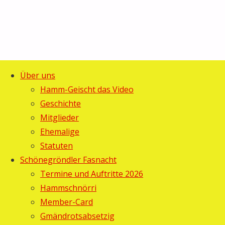
Über uns
Start
Allgemein
©2025 Guggemusig Bläächi-
Hamm-Geischt das Video
Das
Das erste
Lömpe, Schönengrund
Geschichte
Zurück
wirklich
Mitglieder
erste
nach
strenge
Ehemalige
oben
Wochenende!
Statuten
wirklich
Schönegröndler Fasnacht
strenge
Termine und Auftritte 2026
Hammschnörri
Wochenende!
Member-Card
Gmändrotsabsetzig