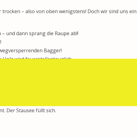
r trocken – also von oben wenigstens! Doch wir sind uns ein
n – und dann sprang die Raupe ab!!
!
em wegversperrenden Bagger!
Holz wird feuerstellentauglich.
d in Handarbeit mit Holz erstellt.
verlust den Feuerstellenplatz!!!
d Bagger formen Steinplateau.
ich abgeschlossen
stelle ist erstellt.
t. Der Stausee füllt sich.