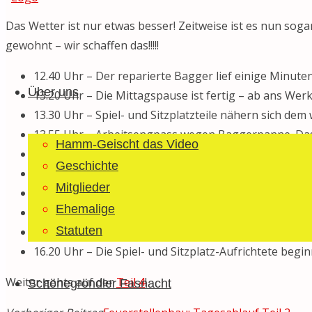
Das Wetter ist nur etwas besser! Zeitweise ist es nun soga
gewohnt – wir schaffen das!!!!!
Guggemusig
Zum
Bläächi-
12.40 Uhr – Der reparierte Bagger lief einige Minute
Inhalt
Lömpe
Über uns
13.20 Uhr – Die Mittagspause ist fertig – ab ans Werk
springen
Schönegrond
13.30 Uhr – Spiel- und Sitzplatzteile nähern sich d
13.55 Uhr – Arbeitsengpass wegen Baggerpanne. Das 
Hamm-Geischt das Video
14.15 Uhr – Länger warten wir nicht! Der Staudamm wir
Geschichte
14.30 Uhr – Der Bagger erreicht nach weiterem Raupen
Mitglieder
15.15 Uhr – Der Staudamm nimmt Gestalt an. Max un
Ehemalige
15.40 Uhr – Feuerstellenplanie ist im zentralen Bere
Statuten
15.45 Uhr – Das Betonfundament der eigentlichen Feuer
16.20 Uhr – Die Spiel- und Sitzplatz-Aufrichtete beginn
Weiter gehts auf der
Teil 4
!
Schönegröndler Fasnacht