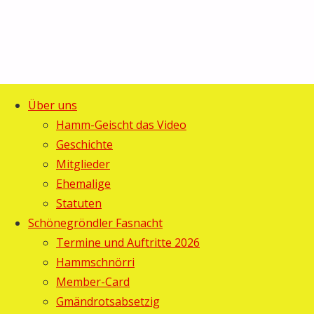
Über uns
Start
Feuerstelle
Alfred's Wasserfall
Feuerstellenbau: Tagesablau
Hamm-Geischt das Video
Geschichte
Feuerstellenbau: Tagesablauf T
Mitglieder
Ehemalige
Gebi
7. Oktober 2006
7. Oktober 2006
Alfred's Wasserfall
/
Statuten
Schönegröndler Fasnacht
Termine und Auftritte 2026
Hammschnörri
Member-Card
Gmändrotsabsetzig