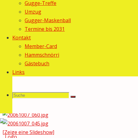
Gugge-Treffe
Umzug
Gugger-Maskenball
Termine bis 2031
Kontakt
Member-Card
Hammschnörri
Gästebuch
Links
Suche
Suchen
Suche
nach:
[Zeige eine Slideshow]