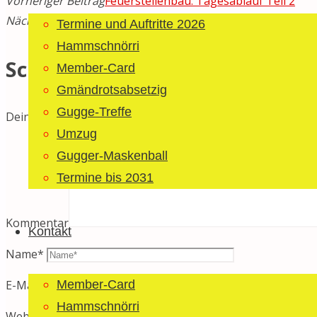
Vorheriger Beitrag
Feuerstellenbau: Tagesablauf Teil 2
Nächster Beitrag
Feuerstellenbau: Tagesablauf Teil 4
Termine und Auftritte 2026
Hammschnörri
Schreibe einen Kommentar
Member-Card
Gmändrotsabsetzig
Gugge-Treffe
Deine E-Mail-Adresse wird nicht veröffentlicht.
Erforderlich
Umzug
Gugger-Maskenball
Termine bis 2031
Kommentar
Kontakt
Name
*
Member-Card
E-Mail
*
Hammschnörri
Website