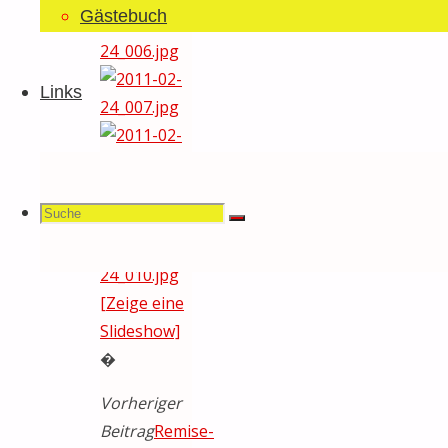
Gästebuch
Links
Suchen
Suche
Suche
[Zeige eine
Slideshow]
nach:
�
Vorheriger
Beitrag
Remise-