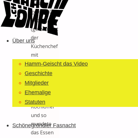
X-Bar
gefolg. ‚De
Ander‘
Guggemusig
Zum
(gemeint ist
Bläächi-
Inhalt
der
Lömpe
Über uns
springen
Küchenchef
Schönegrond
mit
letztjährigem
Hamm-Geischt das Video
Namen
Geschichte
‚LANDI‘) schwang
Mitglieder
erfolgreich
Ehemalige
den
Statuten
Kochlöffel
und so
mundete
Schönegröndler Fasnacht
das Essen