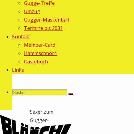
Gugge-Treffe
2011
25.
Umzug
Februar
Gugger-Maskenball
2011
Termine bis 2031
Allgemein
/
Kontakt
Fasnacht
Member-Card
2011
Hammschnörri
Gerne sind
Gästebuch
wir gestern
Links
abend der
kurzfristigen
Suche
Suchen
Einladung
Suche
von Ivo
Saxer zum
Gugger-
nach:
Essen in die