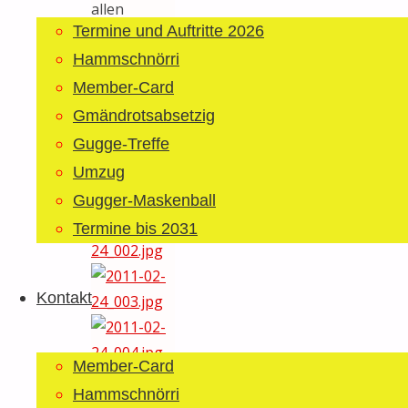
allen
Termine und Auftritte 2026
ausgezeichnet.
Vielen
Hammschnörri
herzlichen
Member-Card
Dank Ivo!
Gmändrotsabsetzig
Gugge-Treffe
Fotos: Haribo
Umzug
Gugger-Maskenball
Termine bis 2031
Kontakt
Member-Card
Hammschnörri