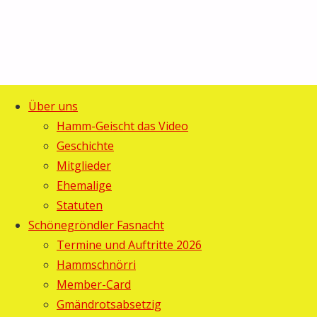
Über uns
Start
Allgemein
©2025 Guggemusig Bläächi-
Hamm-Geischt das Video
Gugger-
Gugger-
Lömpe, Schönengrund
Geschichte
Zurück
Essen in der
Mitglieder
Essen
nach
X-Bar
Ehemalige
oben
Statuten
in der
Schönegröndler Fasnacht
X-Bar
Termine und Auftritte 2026
Hammschnörri
Member-Card
Gebi
25.
Gmändrotsabsetzig
Februar