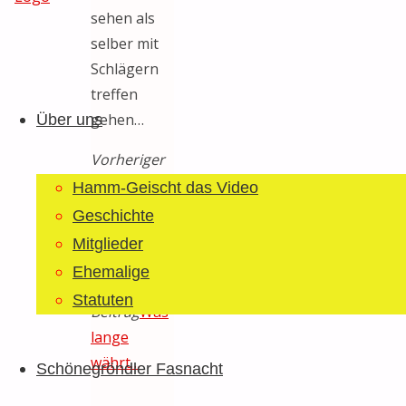
sehen als
selber mit
Guggemusig
Schlägern
Zum
Bläächi-
treffen
Inhalt
Lömpe
gehen…
Über uns
springen
Schönegrond
Vorheriger
Beitrag
Einweihungsfest
Hamm-Geischt das Video
Feuerstelle
Geschichte
“Alfred’s
Mitglieder
Wasserfall”
Ehemalige
Nächster
Statuten
Beitrag
Was
lange
währt…
Schönegröndler Fasnacht