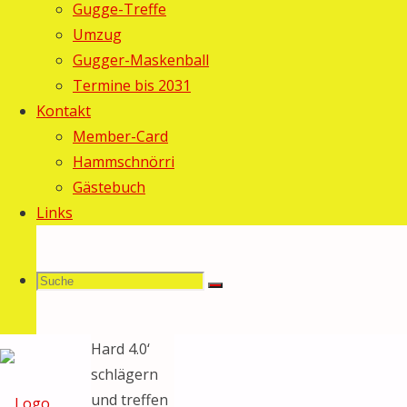
Gugge-Treffe
Na ja, einen
Umzug
Vereins-
Gugger-Maskenball
Minigolf-
Termine bis 2031
Meister
Kontakt
haben wir
Member-Card
noch immer
Hammschnörri
nicht!
Gästebuch
Warum? Die
Links
Stammteilnehmer
wollten
spontan
Suche
Suchen
Suche
lieber Bruce
Willis in ‚Die
Hard 4.0‘
schlägern
nach:
und treffen