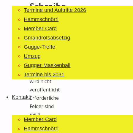
Schreibe
Termine und Auftritte 2026
einen
Hammschnörri
Member-Card
Kommentar
Gmändrotsabsetzig
Gugge-Treffe
Umzug
Deine E-
Mail-
Gugger-Maskenball
Adresse
Termine bis 2031
wird nicht
veröffentlicht.
Kontakt
Erforderliche
Felder sind
mit
*
Member-Card
markiert
Hammschnörri