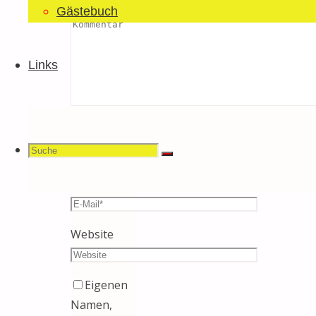
Kommentar
Gästebuch
Links
Name
*
Suchen
Suche
Suche
E-Mail
*
nach:
Website
Eigenen
Namen,