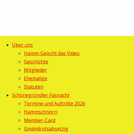
Über uns
Start
Termine
©2025 Guggemusig Bläächi-
Hamm-Geischt das Video
Guggerstamm:
Guggerstamm:
Lömpe, Schönengrund
Geschichte
Zurück
Minigolf
Mitglieder
Minigolf
nach
Ehemalige
oben
Statuten
Gebi
26.
Schönegröndler Fasnacht
Juni 2007
Termine und Auftritte 2026
26. Juni
Hammschnörri
2007
Member-Card
Termine
Gmändrotsabsetzig