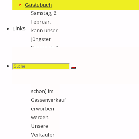
Geduld: Am
Gästebuch
Samstag, 6.
Februar,
Links
kann unser
jüngster
Spross ab 8
Uhr
(stellenweise
Suchen
Suche
Suche
auch etwas
früher
schon) im
Gassenverkauf
nach:
erworben
werden.
Unsere
Verkäufer