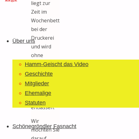
liegt zur
Zeit im
Wochenbett
Guggemusig
Zum
bei der
Bläächi-
Inhalt
Druckerei
Lömpe
Über uns
springen
und wird
Schönegrond
ohne
Komplikationen
Hamm-Geischt das Video
ende
Geschichte
nächster
Mitglieder
Woche nach
Ehemalige
Hause
Statuten
entlassen.
Wir
Schönegröndler Fasnacht
möchten Sie
darauf