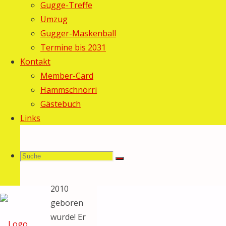
Gugge-Treffe
27. Januar
Umzug
2010
Gugger-Maskenball
Allgemein
/
Termine bis 2031
Fasnacht
Kontakt
2010
Member-Card
Freudig
Hammschnörri
können wir
Gästebuch
als stolze
Links
Väter
mitteilen,
Suche
Suchen
dass der
Suche
Hammschnörri
2010
geboren
nach:
wurde! Er