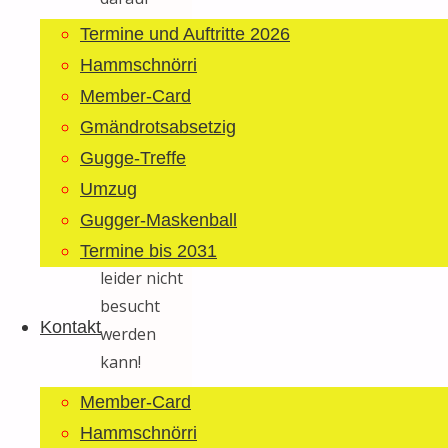
hinweisen,
Termine und Auftritte 2026
dass der
Hammschnörri
jüngste
Member-Card
Schnörri –
Gmändrotsabsetzig
zum Schutz
Gugge-Treffe
vor
Umzug
Viruserkrankungen
Gugger-Maskenball
– im
Wochenbett
Termine bis 2031
leider nicht
besucht
Kontakt
werden
kann!
Member-Card
Aber haben
Sie etwas
Hammschnörri