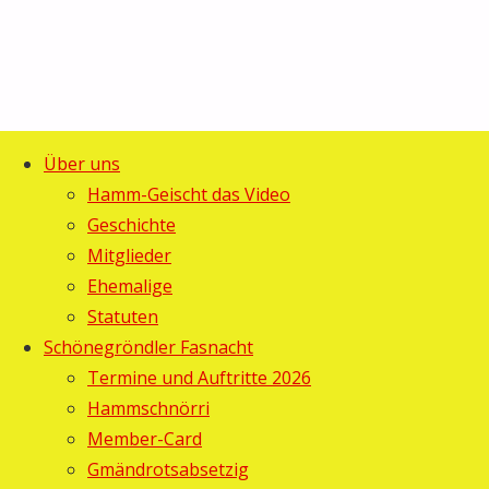
Über uns
Start
Allgemein
©2025 Guggemusig Bläächi-
Hamm-Geischt das Video
Narre-
Narre-
Lömpe, Schönengrund
Geschichte
Zurück
Brunch
Mitglieder
Brunch
nach
Ehemalige
oben
Statuten
Gebi
26.
Schönegröndler Fasnacht
Februar
Termine und Auftritte 2026
2012
26.
Hammschnörri
Februar
Member-Card
2012
Gmändrotsabsetzig