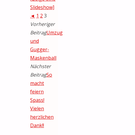
Slideshow]
◄
1
2
3
Vorheriger
Beitrag
Umzug
und
Gugger-
Maskenball
Nächster
Beitrag
So
macht
feiern
Spass!
Vielen
herzlichen
Dank!!