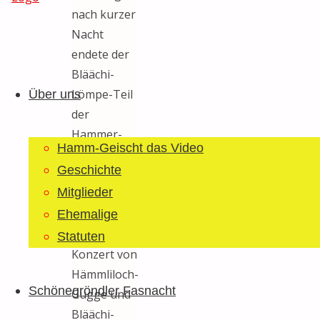
nach kurzer
Nacht
Guggemusig
endete der
Zum
Bläächi-
Bläächi-
Inhalt
Lömpe
Lömpe-Teil
Über uns
springen
Schönegrond
der
Hammer-
Hamm-Geischt das Video
Fasnacht
Geschichte
2012 um 12
Mitglieder
Uhr mit
dem
Ehemalige
gemeinsamen
Statuten
Konzert von
Hämmliloch-
Schönegröndler Fasnacht
Gugge und
Bläächi-