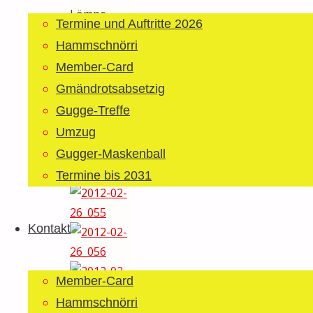
Lömpe.
Termine und Auftritte 2026
Fotos:
Hammschnörri
Tante
Member-Card
Luzia,
Gmändrotsabsetzig
Fiechter jun.
Gugge-Treffe
& Gebi
Umzug
Gugger-Maskenball
Termine bis 2031
Kontakt
Member-Card
Hammschnörri