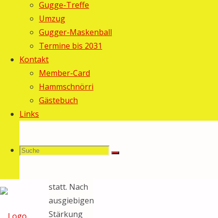
Allgemein
/
Gugge-Treffe
Fasnacht
Umzug
2012
Gugger-Maskenball
Termine bis 2031
Am
Kontakt
Sonntag,
Member-Card
26.
Hammschnörri
Februar,
Gästebuch
fand ab 10
Links
Uhr in der
MZA der
traditionelle
Suche
Suchen
Suche
Narre-
Brun
ch
statt. Nach
ausgiebigen
nach:
Stärkung