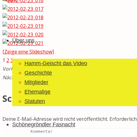
Guggemusig
Zum
Bläächi-
Inhalt
Lömpe
Über uns
springen
Schönegrond
[Zeige eine Slideshow]
1
2
3
►
Hamm-Geischt das Video
Vorheriger Beitrag
Im Heimathafen angekommen: Gmändrot
Geschichte
Nächster Beitrag
12. Schönegröndler Guggetreffe
Mitglieder
Ehemalige
Schreibe einen Kommentar
Statuten
Deine E-Mail-Adresse wird nicht veröffentlicht.
Erforderlich
Schönegröndler Fasnacht