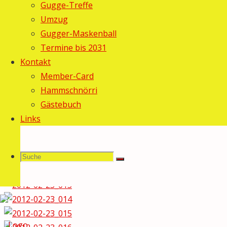
Gugge-Treffe
Fotos: Gebi
Umzug
Gugger-Maskenball
Termine bis 2031
Kontakt
Member-Card
Hammschnörri
Gästebuch
Links
Suche
Suchen
Suche
nach: