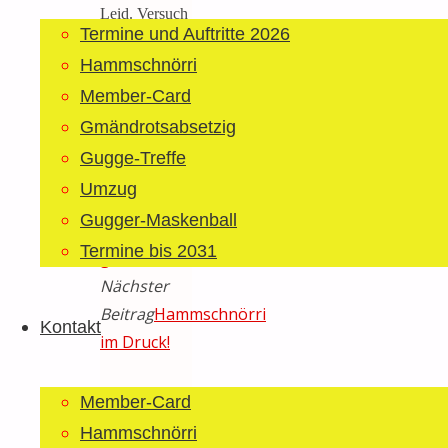
Leid. Versuch
Termine und Auftritte 2026
doch, im
Hammschnörri
nächsten Jahr
Member-Card
früher danach
Gmändrotsabsetzig
zu fragen!
Gugge-Treffe
Vorheriger
Umzug
Beitrag
Wir
Gugger-Maskenball
haben es
Termine bis 2031
geschafft…
Nächster
Beitrag
Hammschnörri
Kontakt
im Druck!
Schreibe
Member-Card
Hammschnörri