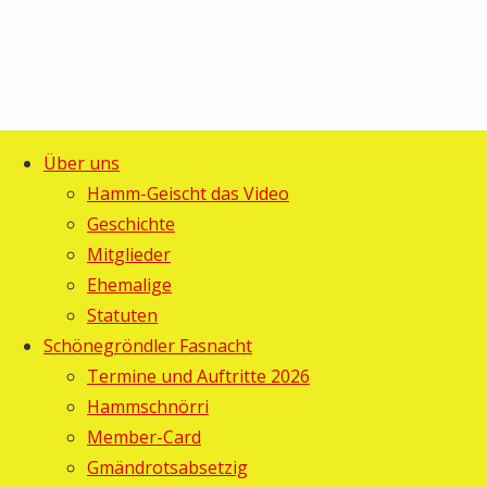
Über uns
Start
Allgemein
©2025 Guggemusig Bläächi-
Hamm-Geischt das Video
Memberkarten
Memberkarten
Lömpe, Schönengrund
Geschichte
Zurück
ausverkauft!
Mitglieder
ausverkauft!
nach
Ehemalige
oben
Statuten
Gebi
14.
Schönegröndler Fasnacht
Februar
Termine und Auftritte 2026
2011
14.
Hammschnörri
Februar
Member-Card
2011
Gmändrotsabsetzig