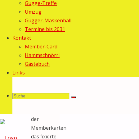
Allgemein
Gugge-Treffe
Umzug
Eine
Gugger-Maskenball
schlechte
Termine bis 2031
Nachricht
Kontakt
für alle,
Member-Card
welche am
Hammschnörri
Maskenball
Gästebuch
nicht
Links
anstehen
wollen: Wir
haben bei
Suche
Suchen
Suche
der
Ausgabe
der
Memberkarten
nach:
das fixierte