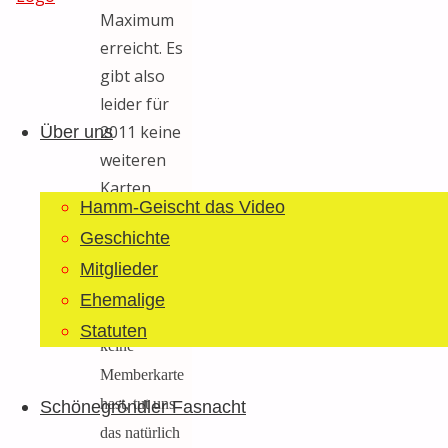
Maximum
erreicht. Es
Guggemusig
gibt also
Zum
Bläächi-
leider für
Inhalt
Lömpe
2011 keine
Über uns
springen
Schönegrond
weiteren
Karten
Hamm-Geischt das Video
mehr. Wir
Geschichte
bitten um
Mitglieder
Verständnis.
Ehemalige
Falls du noch
Statuten
keine
Memberkarte
hast, tut uns
Schönegröndler Fasnacht
das natürlich