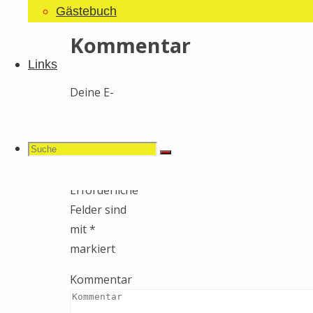
einen
Gästebuch
Kommentar
Links
Deine E-
Mail-
Adresse
Suchen
Suche
wird nicht
Suche
veröffentlicht.
Erforderliche
Felder sind
mit
*
nach:
markiert
Kommentar