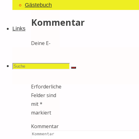
einen
Gästebuch
Kommentar
Links
Deine E-
Mail-
Adresse
Suchen
Suche
wird nicht
Suche
veröffentlicht.
Erforderliche
Felder sind
nach:
mit
*
markiert
Kommentar