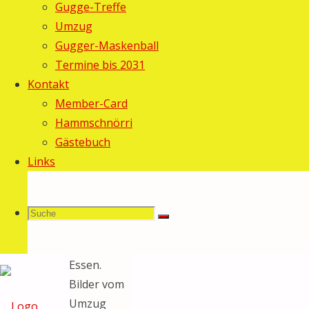
Allgemein
/
Gugge-Treffe
Fasnacht
Umzug
2009
Gugger-Maskenball
Termine bis 2031
Einmal
Kontakt
mehr
Member-Card
machten wir
Hammschnörri
an der
Gästebuch
Kinderfasnacht
Links
Hemberg
mit und
gingen
Suche
Suchen
Suche
danach
gemeinsam
Essen.
Bilder vom
nach:
Umzug