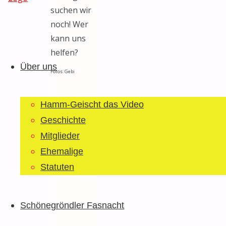
suchen wir
noch! Wer
Guggemusig
kann uns
Zum
Bläächi-
helfen?
Inhalt
Lömpe
Über uns
springen
Fotos: Gebi
Schönegrond
Hamm-Geischt das Video
Geschichte
Mitglieder
Ehemalige
Statuten
Schönegröndler Fasnacht