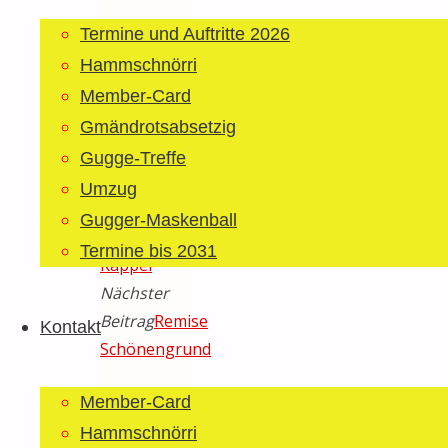
Termine und Auftritte 2026
Hammschnörri
Member-Card
[Zeige
Gmändrotsabsetzig
Vorschaubilder]
Gugge-Treffe
Vorheriger
Umzug
Beitrag
Halle
Gugger-Maskenball
7 Ebnat-
Termine bis 2031
Kappel
Nächster
Beitrag
Remise
Kontakt
Schönengrund
Member-Card
Schreibe
Hammschnörri