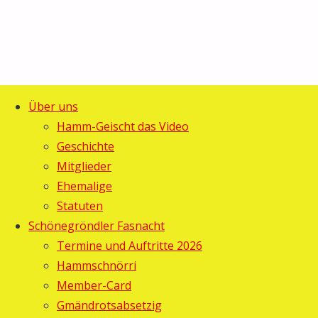
Über uns
Start
Allgemein
©2025 Guggemusig Bläächi-
Hamm-Geischt das Video
Umzug
Umzug
Lömpe, Schönengrund
Geschichte
Zurück
Hemberg
Mitglieder
Hemberg
nach
Ehemalige
oben
Statuten
Gebi
23.
Schönegröndler Fasnacht
Februar
Termine und Auftritte 2026
2009
23.
Hammschnörri
Februar
Member-Card
2009
Gmändrotsabsetzig