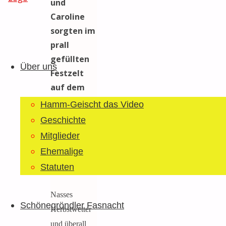
und
Caroline
sorgten im
Guggemusig
Zum
prall
Bläächi-
Inhalt
gefüllten
Lömpe
Über uns
springen
Festzelt
Schönegrond
auf dem
Gemeindehausplatz
Hamm-Geischt das Video
für gute
Geschichte
Stimmung
Mitglieder
und
Ehemalige
herzhaftes
Statuten
Gelächter.
Nasses
Schönegröndler Fasnacht
Herbstwetter
und überall