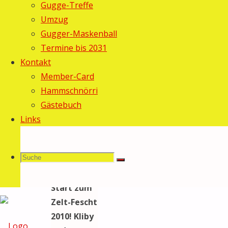
Gugge-Treffe
Gebi
28.
Umzug
August
Gugger-Maskenball
2010
28.
Termine bis 2031
August
Kontakt
2010
Member-Card
Allgemein
/
Hammschnörri
Fasnacht
Gästebuch
2010
Links
Suche
Suchen
Vollauf
Suche
gelungener
Start zum
Zelt-Fescht
2010! Kliby
nach: