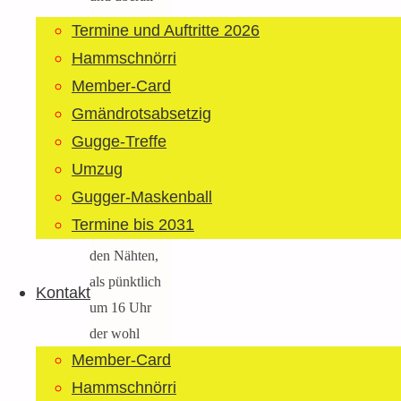
sonnige
Termine und Auftritte 2026
Gesichter – so
Hammschnörri
kann man den
Member-Card
Start der
Gmändrotsabsetzig
Schönegröndler
Gugge-Treffe
Chilbi
Umzug
beschreiben.
Gugger-Maskenball
Das Zelt
Termine bis 2031
platzte fast aus
den Nähten,
als pünktlich
Kontakt
um 16 Uhr
der wohl
Member-Card
bekannteste
Bauchredner
Hammschnörri