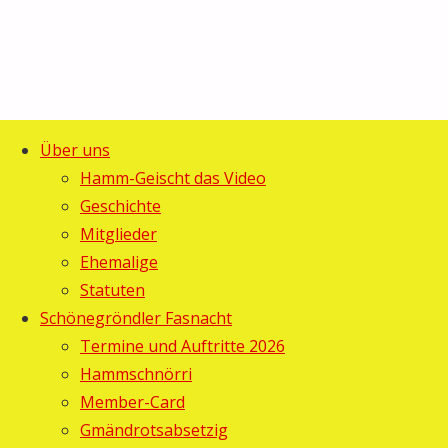
Über uns
Start
Allgemein
©2025 Guggemusig Bläächi-
Hamm-Geischt das Video
Zeltfescht
Zeltfescht
Lömpe, Schönengrund
Geschichte
Zurück
2010: Kliby
Mitglieder
2010:
nach
& Caroline
Ehemalige
oben
Statuten
Kliby
Schönegröndler Fasnacht
&
Termine und Auftritte 2026
Hammschnörri
Caroline
Member-Card
Gmändrotsabsetzig