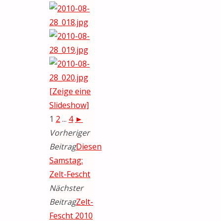
[Zeige eine
Slideshow]
1
2
...
4
►
Vorheriger
Beitrag
Diesen
Samstag:
Zelt-Fescht
Nächster
Beitrag
Zelt-
Fescht 2010