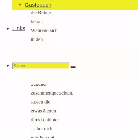
der Schweiz
Gästebuch
die Bühne
betrat.
Links
Während sich
in den
vordersten
Reihen die
Suchen
Suche
jungen Fans
Suche
Schulter an
Schulter
zusammenquetschten,
nach:
sassen die
etwas älteren
direkt dahinter
– aber nicht
wirklich mit