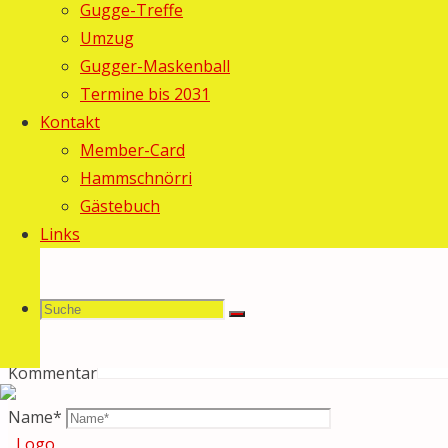
Gugge-Treffe
hier waren wir natürlich nicht allein und durften erfreulich viel Kun
Umzug
Vorheriger Beitrag
Fasnachtseröffnung
Gugger-Maskenball
Nächster Beitrag
Schöne Weihnachten!
Termine bis 2031
Kontakt
Schreibe einen Kommentar
Member-Card
Hammschnörri
Gästebuch
Deine E-Mail-Adresse wird nicht veröffentlicht.
Erforderlich
Links
Suche
Suchen
Suche
Kommentar
Name
*
nach: