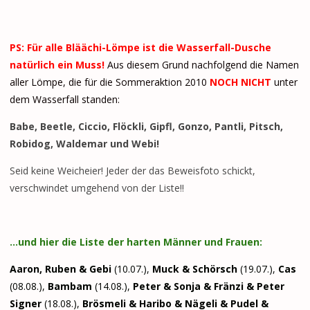
PS: Für alle Bläächi-Lömpe ist die Wasserfall-Dusche
natürlich ein Muss!
Aus diesem Grund nachfolgend die Namen
aller Lömpe, die für die Sommeraktion 2010
NOCH NICHT
unter
dem Wasserfall standen:
Babe, Beetle, Ciccio, Flöckli, Gipfl, Gonzo, Pantli, Pitsch,
Robidog, Waldemar und Webi!
Seid keine Weicheier! Jeder der das Beweisfoto schickt,
verschwindet umgehend von der Liste!!
…und hier die Liste der harten Männer und Frauen:
Aaron, Ruben & Gebi
(10.07.),
Muck & Schörsch
(19.07.),
Cas
(08.08.),
Bambam
(14.08.),
Peter & Sonja & Fränzi & Peter
Signer
(18.08.),
Brösmeli & Haribo & Nägeli & Pudel &