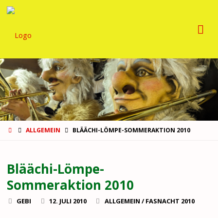
GUGGEMUSIG
BLÄÄCHI-
LÖMPE
START
ALLGEMEIN
BLÄÄCHI-LÖMPE-SOMMERAKTION 2010
Bläächi-Lömpe-
Sommeraktion 2010
GEBI
12. JULI 2010
ALLGEMEIN
/
FASNACHT 2010