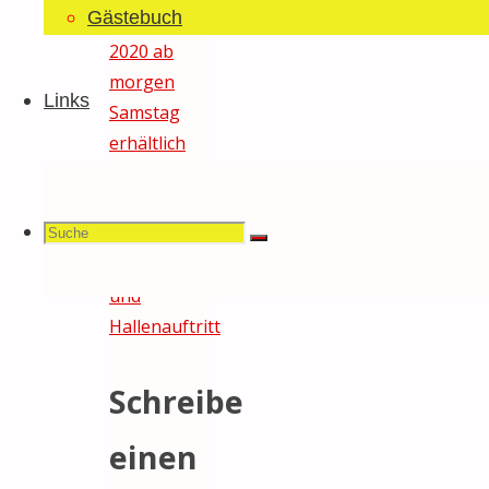
Gästebuch
Beitrag
Hammschnörri
2020 ab
morgen
Links
Samstag
erhältlich
(UPDATE)
Nächster
Suchen
Suche
Beitrag
Nachtumzug
Suche
Bütschwil
und
Hallenauftritt
nach:
Schreibe
einen