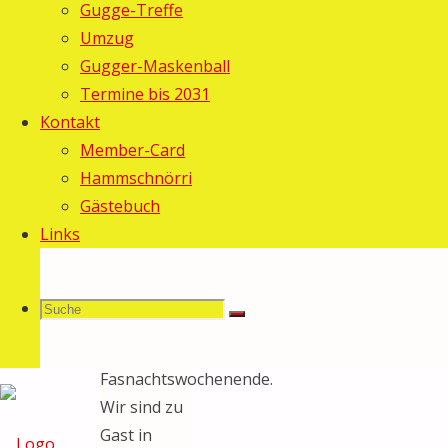
Gugge-Treffe
Februar
Umzug
2020
14.
Gugger-Maskenball
Februar
Termine bis 2031
2020
Kontakt
Allgemein
/
Member-Card
Fasnacht
Hammschnörri
2020
Gästebuch
Links
Morgen
Samstag
geht es in
Suche
Suchen
unser
Suche
viertes
Fasnachtswochenende.
Wir sind zu
nach:
Gast in