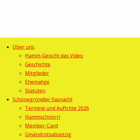
Über uns
Start
Allgemein
©2025 Guggemusig Bläächi-
Hamm-Geischt das Video
Bütschwil
Lömpe, Schönengrund
Geschichte
Zurück
wir
Mitglieder
nach
kommen
Ehemalige
Bütschwil
oben
Statuten
Schönegröndler Fasnacht
wir
Termine und Auftritte 2026
Hammschnörri
kommen
Member-Card
Gmändrotsabsetzig
Haribo
14.