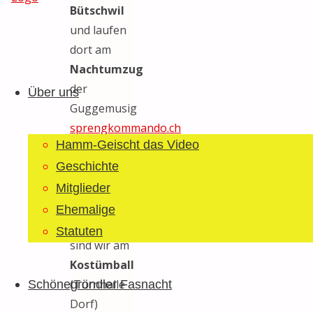
Bütschwil
und laufen
Guggemusig
dort am
Zum
Bläächi-
Nachtumzug
Inhalt
Lömpe
der
Über uns
springen
Schönegrond
Guggemusig
sprengkommando.ch
Hamm-Geischt das Video
mit. Der
Start ist um
Geschichte
18 Uhr.
Mitglieder
Im
Ehemalige
Anschluss
Statuten
sind wir am
Kostümball
(Turnhalle
Schönegröndler Fasnacht
Dorf)