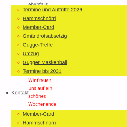
ebenfalls
Termine und Auftritte 2026
noch zu
Hammschnörri
sehen und
Member-Card
zu hören.
Infos dazu
Gmändrotsabsetzig
gibt es
Gugge-Treffe
unter
Umzug
http://www.buetschwiler-
Gugger-Maskenball
fasnacht.ch
.
Termine bis 2031
Wir freuen
uns auf ein
Kontakt
schönes
Wochenende
mit euch!
Member-Card
Hammschnörri
Vorheriger