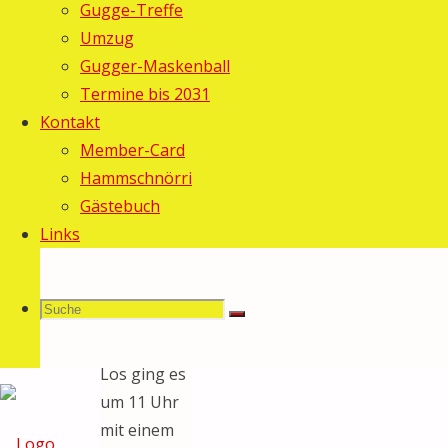
Gugge-Treffe
2013
24.
Umzug
August
Gugger-Maskenball
2013
Termine bis 2031
Allgemein
Kontakt
Auch dieses
Member-Card
Jahr durften
Hammschnörri
wir
Gästebuch
zahlreiche
Links
Gäste an
unserem
Suche
Suchen
Zelt-Fescht
Suche
begrüssen.
Los ging es
um 11 Uhr
nach:
mit einem