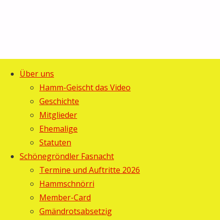
Über uns
Start
Allgemein
©2025 Guggemusig Bläächi-
Hamm-Geischt das Video
Das
Das Zelt-
Lömpe, Schönengrund
Geschichte
Zurück
Fescht 2013
Mitglieder
Zelt-
nach
Ehemalige
oben
Statuten
Fescht
Schönegröndler Fasnacht
2013
Termine und Auftritte 2026
Hammschnörri
Member-Card
Haribo
24.
Gmändrotsabsetzig
August