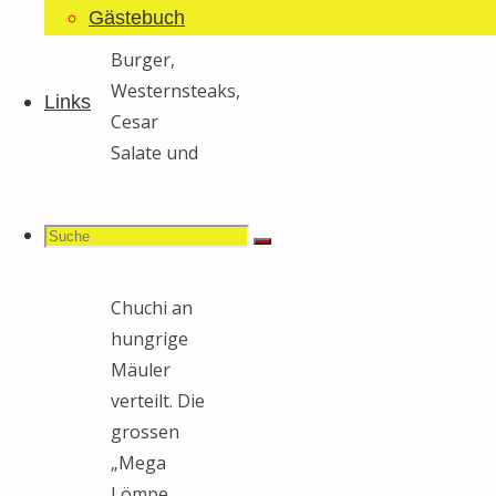
Gästebuch
Zahlreiche
Burger,
Westernsteaks,
Links
Cesar
Salate und
und und
wurden aus
Suchen
Suche
unserer
Suche
Lömpe-
Chuchi an
hungrige
nach:
Mäuler
verteilt. Die
grossen
„Mega
Lömpe