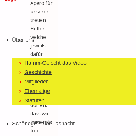
Apero für
unseren
treuen
Guggemusig
Zum
Helfer
Bläächi-
Inhalt
welche
Lömpe
Über uns
springen
jeweils
Schönegrond
dafür
sorgen dass
Hamm-Geischt das Video
wir immer
Geschichte
massgeschneiderte
Mitglieder
Kostüme
Ehemalige
tragen
Statuten
dürfen,
dass wir
immer tip
Schönegröndler Fasnacht
top