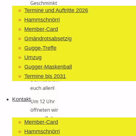
Geschminkt
Termine und Auftritte 2026
pünktlich
bei unseren
Hammschnörri
Auftritten
Member-Card
sind und
Gmändrotsabsetzig
und und. An
Gugge-Treffe
dieser Stelle
Umzug
nochmals
Gugger-Maskenball
ein riesen
Termine bis 2031
Dankeschön
euch allen!
Kontakt
Um 12 Uhr
öffneten wir
unser Zelt
Member-Card
dann für
Hammschnörri
alle.