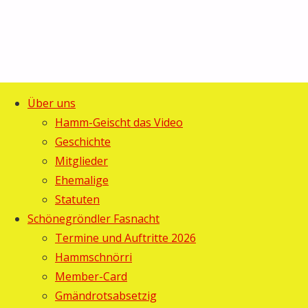
Über uns
Start
Allgemein
©2025 Guggemusig Bläächi-
Hamm-Geischt das Video
10.
10.
Lömpe, Schönengrund
Geschichte
Zurück
Schönegröndler
Mitglieder
Schönegröndler
nach
Guggetreffe
Ehemalige
oben
Statuten
Guggetreffe
Schönegröndler Fasnacht
Termine und Auftritte 2026
Gebi
19.
Hammschnörri
Februar
Member-Card
2010
19.
Gmändrotsabsetzig
Februar