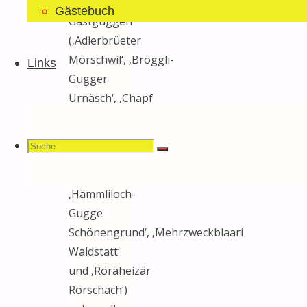
Unsere
Gästebuch
Gastguggen
(‚Adlerbrüeter
Mörschwil‘, ‚Bröggli-
Links
Gugger
Urnäsch‘, ‚Chapf
Chläpfler
Engelburg‘, ‚Dorfgwaggli
Suchen
Suche
Herisau‘, ‚Guggehüpfer
Suche
Toggenburg‘,
‚Hämmliloch-
Gugge
nach:
Schönengrund‘, ‚Mehrzweckblaari
Waldstatt‘
und ‚Röräheizär
Rorschach‘)