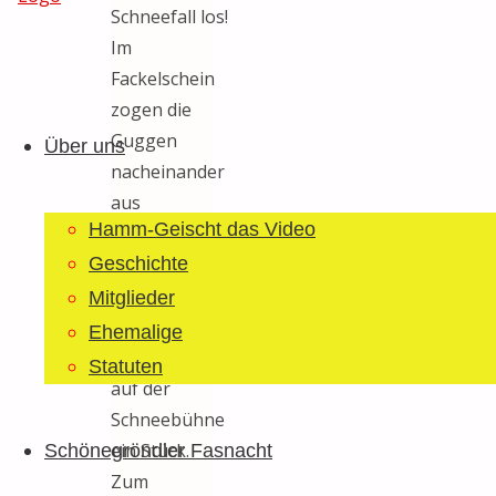
Schneefall los!
Im
Guggemusig
Fackelschein
Zum
Bläächi-
zogen die
Inhalt
Lömpe
Guggen
Über uns
springen
Schönegrond
nacheinander
aus
Hamm-Geischt das Video
verschiedenen
Richtungen
Geschichte
zur MZA
Mitglieder
und
Ehemalige
spielten dort
Statuten
auf der
Schneebühne
ein Stück.
Schönegröndler Fasnacht
Zum