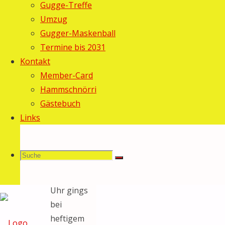
Gugge-Treffe
2010
Umzug
Allgemein
/
Gugger-Maskenball
Fasnacht
Termine bis 2031
2010
/
Kontakt
Termine
Member-Card
Hammschnörri
Am
Gästebuch
Freitagabend
Links
(19.02.) fand
das 10.
Schönegröndler
Suche
Suchen
Guggetreffe
Suche
statt. Um 20
Uhr gings
bei
nach:
heftigem