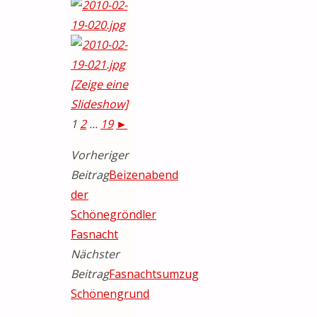
[Zeige eine
Slideshow]
1
2
...
19
►
Vorheriger
Beitrag
Beizenabend
der
Schönegröndler
Fasnacht
Nächster
Beitrag
Fasnachtsumzug
Schönengrund