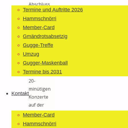
Abschluss
Termine und Auftritte 2026
des
Hammschnörri
‚Draussenteils‘
Member-Card
folgte ein
herrliches
Gmändrotsabsetzig
Feuerwerk.
Gugge-Treffe
Umzug
Anschliessend
Gugger-Maskenball
folgten
Termine bis 2031
dann die je
20-
minütigen
Kontakt
Konzerte
auf der
MZA-
Member-Card
Bühne.
Hammschnörri