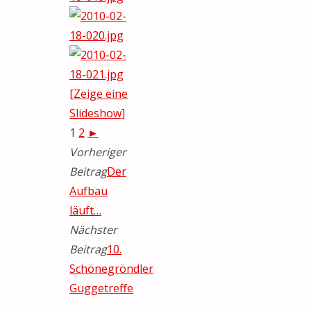
[Zeige eine
Slideshow]
1
2
►
Vorheriger
Beitrag
Der
Aufbau
läuft…
Nächster
Beitrag
10.
Schönegröndler
Guggetreffe