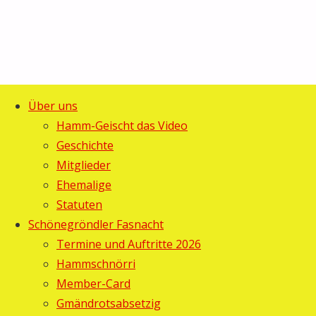
Über uns
Start
Allgemein
©2025 Guggemusig Bläächi-
Hamm-Geischt das Video
Beizenabend
Beizenabend
Lömpe, Schönengrund
Geschichte
Zurück
der
Mitglieder
der
nach
Schönegröndler
Ehemalige
oben
Fasnacht
Statuten
Schönegröndler
Schönegröndler Fasnacht
Fasnacht
Termine und Auftritte 2026
Hammschnörri
Member-Card
Gebi
18.
Gmändrotsabsetzig
Februar