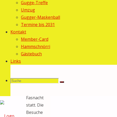
Gugge-Treffe
2010
18.
Umzug
Februar
Gugger-Maskenball
2010
Termine bis 2031
Allgemein
/
Kontakt
Fasnacht
Member-Card
2010
Hammschnörri
Am Donnerstag
Gästebuch
(18.02.) fand
Links
der offizielle
Beizenabend
Suche
Suchen
der
Suche
Schönegröndler
Fasnacht
statt. Die
nach:
Besuche