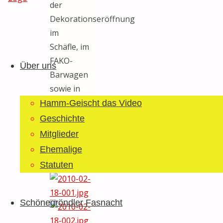
der
Dekorationseröffnung
im
Guggemusig
Zum
Schäfle, im
Bläächi-
Inhalt
FAKO-
Lömpe
Über uns
springen
Barwagen
Schönegrond
sowie in
Rössli und
Hamm-Geischt das Video
Ochsen
Geschichte
haben sich
Mitglieder
gelohnt…
Ehemalige
Fotos: Gebi
Statuten
Schönegröndler Fasnacht