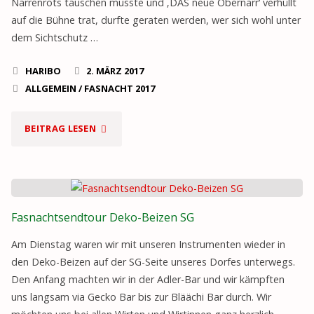
Narrenrots tauschen musste und ‚DAS neue Obernarr‘ verhüllt
auf die Bühne trat, durfte geraten werden, wer sich wohl unter
dem Sichtschutz …
HARIBO
2. MÄRZ 2017
ALLGEMEIN
/
FASNACHT 2017
"GMÄNDROTSABSETZIG
BEITRAG LESEN
MIT
‚DAS
Fasnachtsendtour Deko-Beizen SG
OBERNARR
Am Dienstag waren wir mit unseren Instrumenten wieder in
ANDI
den Deko-Beizen auf der SG-Seite unseres Dorfes unterwegs.
DER
Den Anfang machten wir in der Adler-Bar und wir kämpften
uns langsam via Gecko Bar bis zur Bläächi Bar durch. Wir
XIII‘"