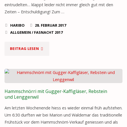
eintrudelten… klappt leider nicht immer gleich gut mit den
Zeiten – Entschuldigung! Zum …
HARIBO
28. FEBRUAR 2017
ALLGEMEIN
/
FASNACHT 2017
"UNSERE
BEITRAG LESEN
LETZTE
AUSWÄRTSTOUR
AN
Hammschnörri mit Gugger-Kaffigläser, Rebstein
DER
und Lenggenwil
Am letzten Wochenende hiess es wieder einmal früh aufstehen.
FASNACHT
Um 6:30 durften wir bei Marion und Waldemar das traditionelle
2017
Frühstück vor dem Hammschnörri-Verkauf geniessen und als