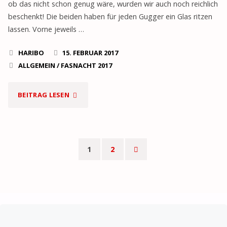
ob das nicht schon genug wäre, wurden wir auch noch reichlich
–
beschenkt! Die beiden haben für jeden Gugger ein Glas ritzen
lassen. Vorne jeweils …
HEMBERG,
PETERZELL
HARIBO
15. FEBRUAR 2017
ALLGEMEIN
/
FASNACHT 2017
(D)
UND
"HAMMSCHNÖRRI
BEITRAG LESEN
HARDT
MIT
(D)"
GUGGER-
1
2
KAFFIGLÄSER,
Seitennummerierun
REBSTEIN
der
UND
Beiträge
LENGGENWIL"