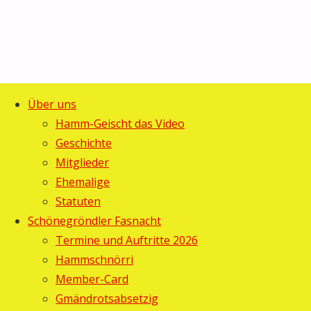
Über uns
Start
Allgemein
©2025 Guggemusig Bläächi-
Hamm-Geischt das Video
Chilbi
Lömpe, Schönengrund
Geschichte
Zurück
Schönengrund
Mitglieder
nach
vom 25. –
Ehemalige
oben
27. August
Statuten
Chilbi
Schönegröndler Fasnacht
Termine und Auftritte 2026
Schönengrund
Hammschnörri
Member-Card
vom
Gmändrotsabsetzig