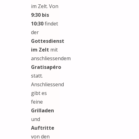
im Zelt. Von
9:30 bis
10:30
findet
der
Gottesdienst
im Zelt
mit
anschliessendem
Gratisapéro
statt.
Anschliessend
gibt es
feine
Grilladen
und
Auftritte
von den