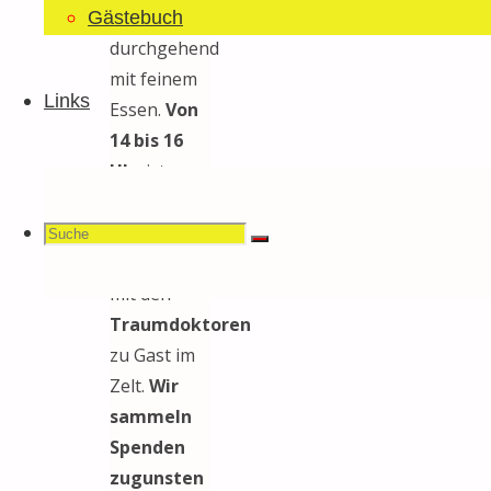
hungrige
Gästebuch
durchgehend
mit feinem
Links
Essen.
Von
14 bis 16
Uhr
ist
dann die
Suchen
Stiftung
Suche
Suche
Theodora
mit den
Traumdoktoren
zu Gast im
nach:
Zelt.
Wir
sammeln
Spenden
zugunsten