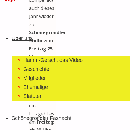
auch dieses
Jahr wieder
Guggemusig
zur
Zum
Bläächi-
Schönegröndler
Inhalt
Lömpe
Über uns
Chilbi
vom
springen
Schönegrond
Freitag 25.
bis
Hamm-Geischt das Video
Sonntag
Geschichte
27. August
Mitglieder
ins Festzelt
Ehemalige
auf dem
Statuten
Gemeindehausplatz
ein.
Los geht es
Schönegröndler Fasnacht
am
Freitag
ab 20 Uhr