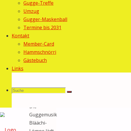
25. –
Gugge-Treffe
Umzug
27.
Gugger-Maskenball
Termine bis 2031
August
Kontakt
Member-Card
Hammschnörri
Haribo
27.
Gästebuch
Juli 2017
20.
Links
August
2017
Allgemein
/
Suche
Suchen
Termine
Suche
Die
Guggemusik
Bläächi-
nach:
Lömpe lädt