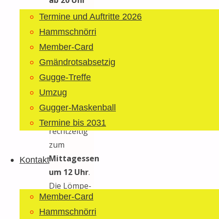
mit der
Bar
Termine und Auftritte 2026
im
Hammschnörri
Festzelt
.
Member-Card
Am
Gmändrotsabsetzig
Samstag
Gugge-Treffe
öffnen wir
Umzug
unser Zelt
Gugger-Maskenball
dann wieder
Termine bis 2031
rechtzeitig
zum
Mittagessen
Kontakt
um 12 Uhr
.
Die Lömpe-
Member-Card
Küche
Hammschnörri
versorgt