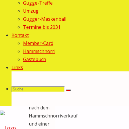
Gugge-Treffe
Umzug
Haribo
26.
Gugger-Maskenball
Februar
Termine bis 2031
2019
7.
Kontakt
März 2019
Member-Card
Allgemein
/
Hammschnörri
Fasnacht
Gästebuch
2019
/
Links
Termine
Am
Suche
Suchen
Samstagabend
Suche
ging es
nach dem
Hammschnörriverkauf
nach:
und einer