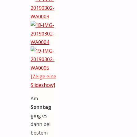
[Zeige eine
Slideshow]
Am
Sonntag
ging es
dann bei
bestem