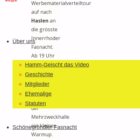
Werbematerialverteiltour
auf nach
Haslen
an
Guggemusig
Zum
die grösste
Bläächi-
Inhalt
Innerrhoder
Lömpe
Über uns
springen
Fasnacht.
Schönegrond
Ab 19 Uhr
spielten alle
Hamm-Geischt das Video
Gastguggen
Geschichte
abwechselnd
Mitglieder
auf dem
Ehemalige
Platz vor
Statuten
der
Mehrzweckhalle
ein kleines
Schönegröndler Fasnacht
Warmup.