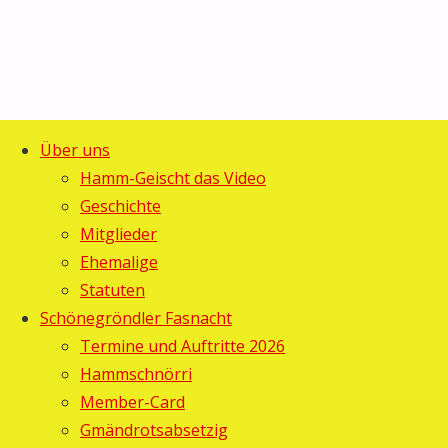
Über uns
Start
Allgemein
©2025 Guggemusig Bläächi-
Hamm-Geischt das Video
Hasler und
Lömpe, Schönengrund
Geschichte
Zurück
Lenggenwiler
Mitglieder
nach
Fasnacht
Ehemalige
Hasler
oben
Statuten
Schönegröndler Fasnacht
und
Termine und Auftritte 2026
Hammschnörri
Lenggenwiler
Member-Card
Fasnacht
Gmändrotsabsetzig