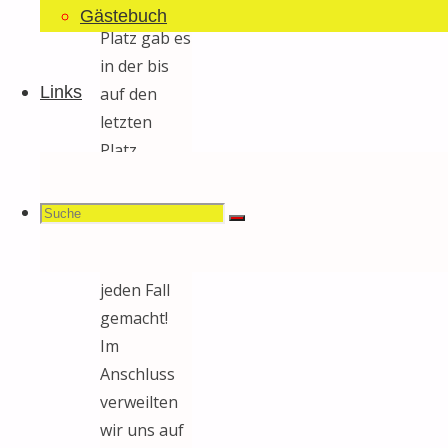
Übermässig
Gästebuch
Platz gab es
in der bis
Links
auf den
letzten
Platz
gefüllten
Beiz nicht
Suchen
Suche
Suche
aber Spass
hat es auf
jeden Fall
gemacht!
nach:
Im
Anschluss
verweilten
wir uns auf