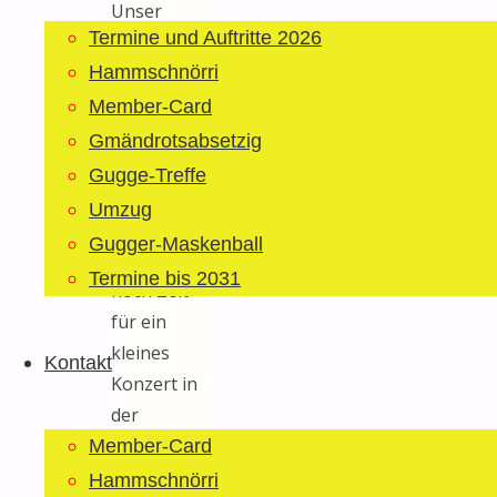
Unser
Termine und Auftritte 2026
Auftritt in
der Halle
Hammschnörri
war erst auf
Member-Card
nach
Gmändrotsabsetzig
Mitternacht
Gugge-Treffe
angesetzt
Umzug
und so
Gugger-Maskenball
hatten wir
Termine bis 2031
noch Zeit
für ein
kleines
Kontakt
Konzert in
der
Fasnachtsbeiz
Member-Card
Rössli
.
Hammschnörri