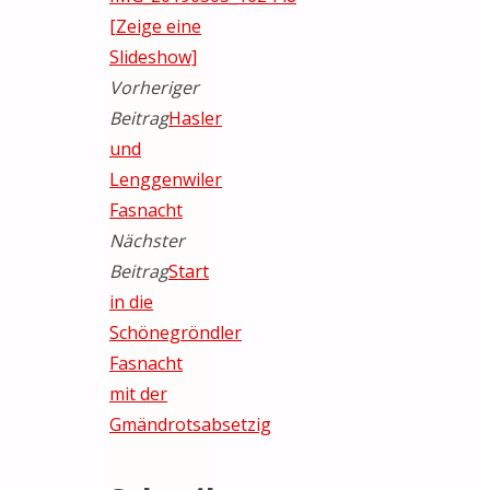
[Zeige eine
Slideshow]
Vorheriger
Beitrag
Hasler
und
Lenggenwiler
Fasnacht
Nächster
Beitrag
Start
in die
Schönegröndler
Fasnacht
mit der
Gmändrotsabsetzig