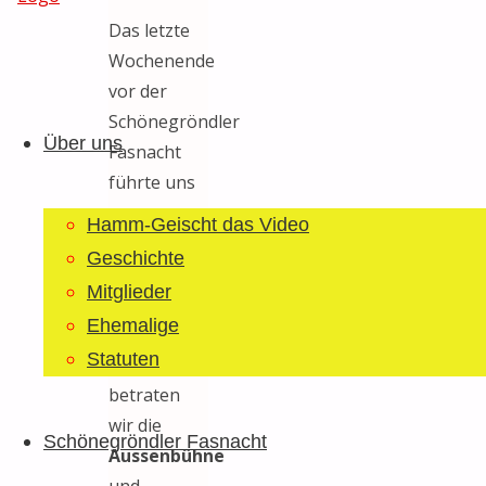
Das letzte
Wochenende
Guggemusig
vor der
Zum
Bläächi-
Schönegröndler
Inhalt
Lömpe
Über uns
Fasnacht
springen
Schönegrond
führte uns
am
Hamm-Geischt das Video
Freitagabend
Geschichte
nach
Mitglieder
Sirnach
. Um
Ehemalige
kurz nach
Statuten
19 Uhr
betraten
wir die
Schönegröndler Fasnacht
Aussenbühne
und