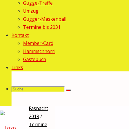
Gugge-Treffe
Hemberg
Umzug
und
Gugger-Maskenball
Termine bis 2031
Fasnacht
Kontakt
Member-Card
Altstätten
Hammschnörri
Gästebuch
Links
Haribo
5.
März 2019
7. März
Suche
Suchen
2019
Suche
Allgemein
/
Fasnacht
2019
/
nach:
Termine