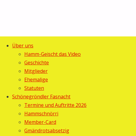
Über uns
Start
Allgemein
©2025 Guggemusig Bläächi-
Hamm-Geischt das Video
SiFa, Umzug
Lömpe, Schönengrund
Geschichte
Zurück
Hemberg
Mitglieder
nach
und
Ehemalige
oben
Fasnacht
Statuten
Altstätten
Schönegröndler Fasnacht
Termine und Auftritte 2026
SiFa,
Hammschnörri
Member-Card
Umzug
Gmändrotsabsetzig