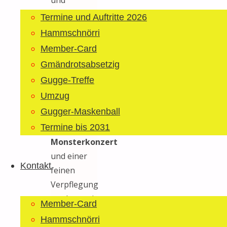
natürlich
Termine und Auftritte 2026
genau in
Hammschnörri
diesem
Member-Card
Moment
Gmändrotsabsetzig
liess es
Gugge-Treffe
Petrus
Umzug
regnen.
Gugger-Maskenball
Nach dem
anschliessenden
Termine bis 2031
Monsterkonzert
und einer
Kontakt
feinen
Verpflegung
machten wir
Member-Card
uns noch
Hammschnörri
auf nach