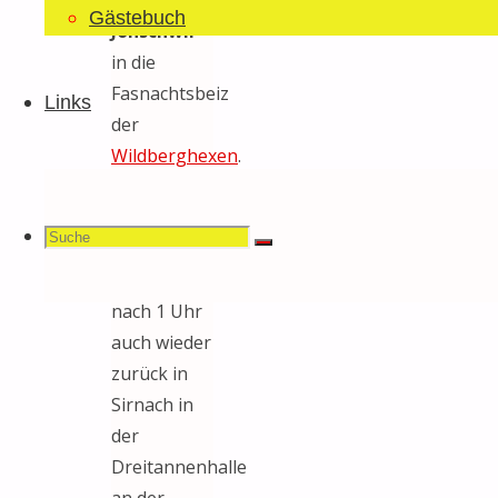
Gästebuch
Jonschwil
in die
Fasnachtsbeiz
Links
der
Wildberghexen
.
Mit etwas
Verzug
Suchen
Suche
konnten wir
Suche
dann kurz
nach 1 Uhr
auch wieder
nach:
zurück in
Sirnach in
der
Dreitannenhalle
an der