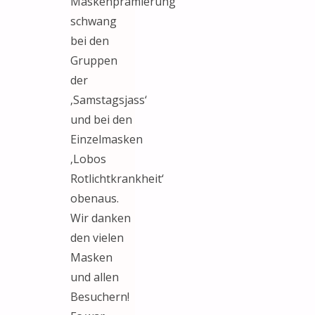
Maskenprämierung
schwang
bei den
Gruppen
der
‚Samstagsjass‘
und bei den
Einzelmasken
‚Lobos
Rotlichtkrankheit‘
obenaus.
Wir danken
den vielen
Masken
und allen
Besuchern!