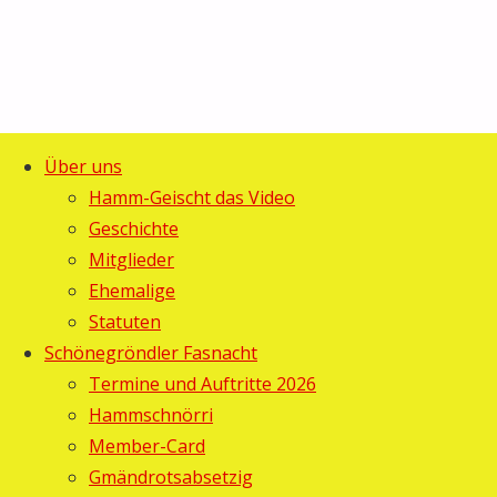
Über uns
Start
Allgemein
©2025 Guggemusig Bläächi-
Hamm-Geischt das Video
Umzug
Umzug und
Lömpe, Schönengrund
Geschichte
Zurück
Gugger-
Mitglieder
und
nach
Maskenball!
Ehemalige
oben
Statuten
Gugger-
Schönegröndler Fasnacht
Maskenball!
Termine und Auftritte 2026
Hammschnörri
Member-Card
Gebi
16.
Gmändrotsabsetzig
Februar