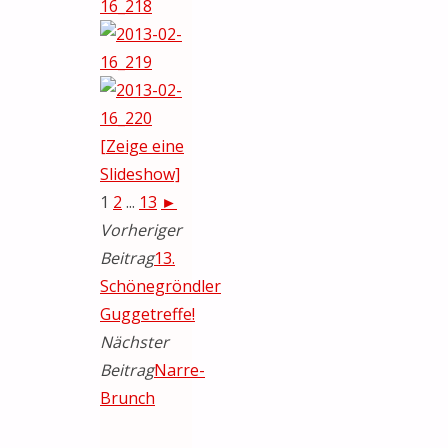
[Zeige eine
Slideshow]
1
2
...
13
►
Vorheriger
Beitrag
13.
Schönegröndler
Guggetreffe!
Nächster
Beitrag
Narre-
Brunch