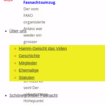
Fasnachtsumzug
.
Der vom
FAKO
Guggemusig
Zum
organisierte
Bläächi-
Inhalt
Anlass war
Lömpe
Über uns
springen
wieder ein
Schönegrond
grosser
Erfolg. 42 (!)
Hamm-Geischt das Video
Nummern
Geschichte
und
Mitglieder
Konfetti
Ehemalige
haufenweise…
Statuten
so muss es
sein! Der
unbestrittene
Schönegröndler Fasnacht
Höhepunkt