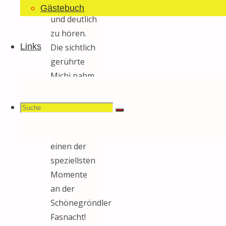
Fragen‘ laut
Gästebuch
und deutlich
zu hören.
Links
Die sichtlich
gerührte
Michi nahm
den Antrag
an und
Suchen
Suche
Suche
schuf so
zweifellos
einen der
speziellsten
nach:
Momente
an der
Schönegröndler
Fasnacht!