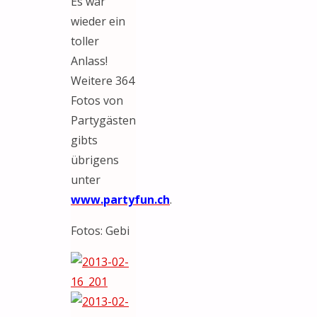
Es war
wieder ein
toller
Anlass!
Weitere 364
Fotos von
Partygästen
gibts
übrigens
unter
w
ww.partyfun.ch
.
Fotos: Gebi