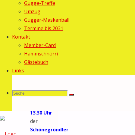
Gugge-Treffe
2013
16.
Umzug
Februar
Gugger-Maskenball
2013
Termine bis 2031
Allgemein
/
Kontakt
Fasnacht
Member-Card
2013
Hammschnörri
Gästebuch
Links
Am
Samstag
Suche
Suchen
(16.02.)
Suche
startete um
13.30 Uhr
der
nach:
Schönegröndler