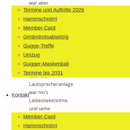
war aber
Termine und Auftritte 2026
zweifellos
der
Hammschnörri
Heiratsantrag
Member-Card
von Ivo an
Gmändrotsabsetzig
seine
Gugge-Treffe
Michaela.
Umzug
Der Umzug
Gugger-Maskenball
stoppte und
Termine bis 2031
über die
Lautsprecheranlage
war Ivo’s
Kontakt
Liebesbekenntnis
und seine
‚Fragen
Member-Card
aller
Hammschnörri