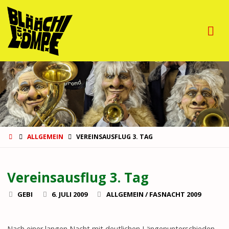
GUGGEMUSIG
BLÄÄCHI-
LÖMPE
START
ALLGEMEIN
VEREINSAUSFLUG 3. TAG
Vereinsausflug 3. Tag
GEBI
6. JULI 2009
ALLGEMEIN
/
FASNACHT 2009
Nach einer langen Nacht mit deutlichen Längenunterschieden