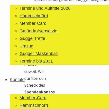
Termine und Auftritte 2026
Nach der
Hammschnörri
Lockerung
Member-Card
der Corona
Schutzmassnahmen
Gmändrotsabsetzig
war es
Gugge-Treffe
letzten
Umzug
Samstag
Gugger-Maskenball
dem 20. Juni
Termine bis 2031
endlich
soweit. Wir
durften den
Kontakt
Scheck
des
Spendenkontos
Member-Card
welches die
Guggenmusig
Hammschnörri