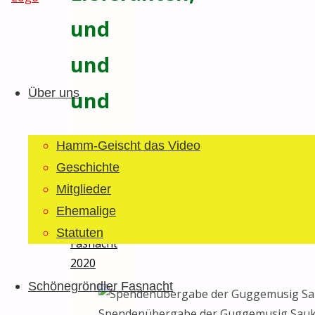
und
Guggemusig
und
Zum
Bläächi-
Inhalt
Lömpe
Über uns
und
springen
Schönegrond
Haribo
22.
Hamm-Geischt das Video
Juni 2020
Geschichte
23. Juni
Mitglieder
2020
Ehemalige
Allgemein
/
Statuten
Fasnacht
2020
Schönegröndler Fasnacht
Spendenübergabe der Guggemusig Sau