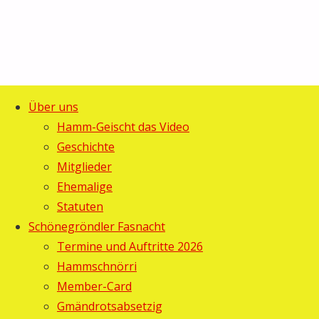
Über uns
Hamm-Geischt das Video
Start
Allgemein
©2025 Guggemusig Bläächi-
Geschichte
Vielen
Lömpe, Schönengrund
Mitglieder
Zurück
herzlichen
Ehemalige
nach
Dank der
Statuten
oben
Guggemusig
Schönegröndler Fasnacht
Sauknapp,
Termine und Auftritte 2026
allen
Hammschnörri
Spendern,
Member-Card
Lieferanten,
Gmändrotsabsetzig
und und