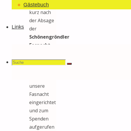
Sauknapp
Gästebuch
kurz nach
der Absage
Links
der
Schönengröndler
Fasnacht
(vom 28.
Februar bis
Suchen
Suche
Suche
1. März)
extra für
unsere
Fasnacht
nach:
eingerichtet
und zum
Spenden
aufgerufen