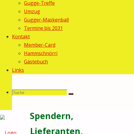
Gugge-Treffe
Vielen
und
Umzug
Gugger-Maskenball
herzlichen
Termine bis 2031
Kontakt
Dank
Member-Card
der
Hammschnörri
Gästebuch
Guggemusig
Links
Sauknapp,
Suche
Suchen
Suche
allen
Spendern,
nach:
Lieferanten,